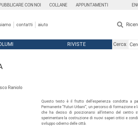
EN
PUBBLICARE CON NOI
COLLANE
APPUNTAMENTI
Ricer
 siamo
contatti
aiuto
OLUMI
RIVISTE
Cerca:
A
sco Raniolo
Questo testo è il frutto dell’esperienza condotta a pa
Permanente “Futuri Urbani”, un percorso di formazione e 
che ha deciso di posizionarsi all’interno del centro
sperimentare la costruzione di nuovi saperi critici e condi
sviluppo odierno delle città.