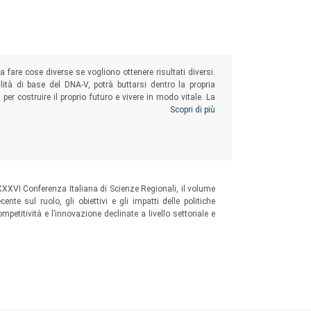
a fare cose diverse se vogliono ottenere risultati diversi.
ità di base del DNA-V, potrà buttarsi dentro la propria
 per costruire il proprio futuro e vivere in modo vitale. La
, per andare oltre la diagnosi di depressione, ansia, disturbo
Scopri di più
 XXXVI Conferenza Italiana di Scienze Regionali, il volume
ente sul ruolo, gli obiettivi e gli impatti delle politiche
mpetitività e l’innovazione declinate a livello settoriale e