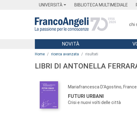
Menu
Main content
Footer
Menu
UNIVERSITÀ
BIBLIOTECA MULTIMEDIALE
chi
NOVITÀ
V
Main content
Home
ricerca avanzata
risultati
LIBRI DI ANTONELLA FERRAR
Mariafrancesca D'Agostino, France
FUTURI URBANI
Crisi e nuovi volti delle città