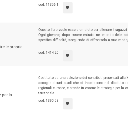
cod. 11356.1
Questo libro vuole essere un aiuto per allenare i ragazzi 
Ogni giovane, dopo essere entrato nel mondo delle abil
specifica difficoltà, scegliendo di affrontarla a suo modo,
varietà delle situazioni trattate rende il testo utile a tutti
re le proprie
traumatico o isolamento sociale.
cod. 1414.20
Costituito da una selezione dei contributi presentati alla
accoglie alcuni studi che si inseriscono nel dibattito rec
regionali europee, e prende in esame le strategie per la co
territoriale.
 per la
cod. 1390.53