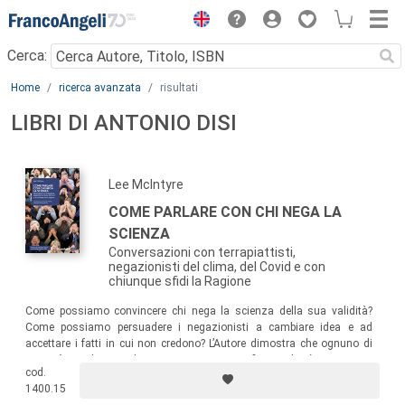
Menu
Cerca:
Main content
Home
ricerca avanzata
risultati
LIBRI DI ANTONIO DISI
Lee Mclntyre
COME PARLARE CON CHI NEGA LA
SCIENZA
Conversazioni con terrapiattisti,
negazionisti del clima, del Covid e con
chiunque sfidi la Ragione
Come possiamo convincere chi nega la scienza della sua validità?
Come possiamo persuadere i negazionisti a cambiare idea e ad
accettare i fatti in cui non credono? L’Autore dimostra che ognuno di
noi può combattere il negazionismo scientifico e che è importante
cod.
farlo: se non lo facessimo, saremmo destinati alla rovina.
1400.15