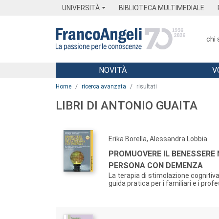
Menu
Main content
Footer
Menu
UNIVERSITÀ
BIBLIOTECA MULTIMEDIALE
chi
NOVITÀ
V
Main content
Home
ricerca avanzata
risultati
LIBRI DI ANTONIO GUAITA
Erika Borella, Alessandra Lobbia
PROMUOVERE IL BENESSERE 
PERSONA CON DEMENZA
La terapia di stimolazione cognitiva
guida pratica per i familiari e i prof