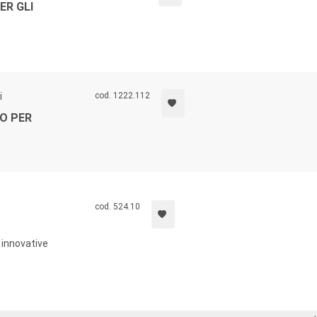
ER GLI
i
cod. 1222.112
O PER
cod. 524.10
 innovative