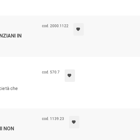
cod. 2000.1122
ZIANI IN
cod. 570.7
cietà che
cod. 1139.23
NI NON