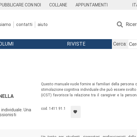
IT
PUBBLICARE CON NOI
COLLANE
APPUNTAMENTI
Rice
 siamo
contatti
aiuto
OLUMI
RIVISTE
Cerca:
Questo manuale vuole fornire ai familiari della person
stimolazione cognitiva individuale che può essere svolto
(iCST) favorisce la relazione tra il caregiver e la pers
NELLA
benessere del caregiver stesso. Ad oggi è l’unico tratta
promuove la qualità di vita della persona con demenza e d
cod. 1411.91.1
 individuale. Una
essionisti