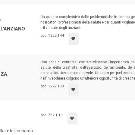
Un quadro complessivo delle problematiche in campo gero
i
ricercatori, professionisti della salute e per quanti vogli
e il vissuto degli anziani.
LL'ANZIANO
cod. 1222.144
Una serie di contributi che sottolineano l’importanza de
salute, della creatività, dell’esercizio, dell’ambiente, d
sereno, fiducioso e consapevole. Un testo per professionis
ZZA.
nell’invecchiare colgono un’ulteriore opportunità di cresci
cod. 1222.133
cod. 752.1.13
ella rete lombarda