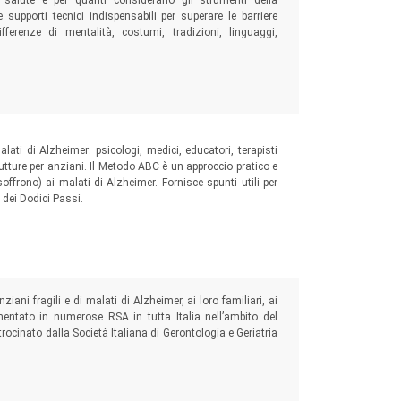
la salute e per quanti considerano gli strumenti della
upporti tecnici indispensabili per superare le barriere
fferenze di mentalità, costumi, tradizioni, linguaggi,
lati di Alzheimer: psicologi, medici, educatori, terapisti
rutture per anziani. Il Metodo ABC è un approccio pratico e
offrono) ai malati di Alzheimer. Fornisce spunti utili per
 dei Dodici Passi.
iani fragili e di malati di Alzheimer, ai loro familiari, ai
mentato in numerose RSA in tutta Italia nell’ambito del
cinato dalla Società Italiana di Gerontologia e Geriatria