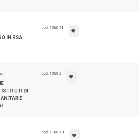
cod. 1350.11
SO IN RSA
so
cod. 1350.2
NE
 ISTITUTI DI
SANITARIE
AL
cod. 1168.1.1