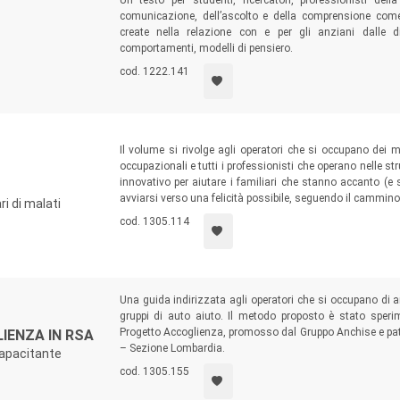
Un testo per studenti, ricercatori, professionisti del
comunicazione, dell’ascolto e della comprensione come s
create nella relazione con e per gli anziani dalle di
O
comportamenti, modelli di pensiero.
cod. 1222.141
Il volume si rivolge agli operatori che si occupano dei ma
occupazionali e tutti i professionisti che operano nelle st
innovativo per aiutare i familiari che stanno accanto (e s
avviarsi verso una felicità possibile, seguendo il cammino
ri di malati
cod. 1305.114
Una guida indirizzata agli operatori che si occupano di anz
gruppi di auto aiuto. Il metodo proposto è stato speri
Progetto Accoglienza, promosso dal Gruppo Anchise e patro
LIENZA IN RSA
– Sezione Lombardia.
Capacitante
cod. 1305.155