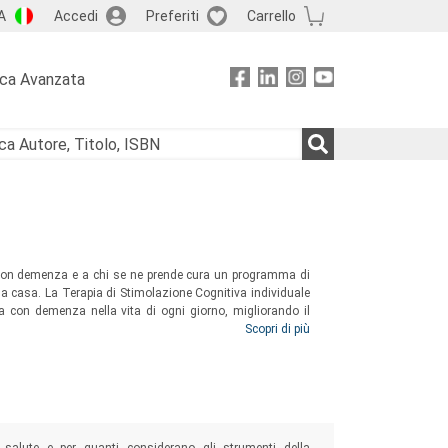
A
Accedi
Preferiti
Carrello
rca Avanzata
a con demenza e a chi se ne prende cura un programma di
 a casa. La Terapia di Stimolazione Cognitiva individuale
ona con demenza nella vita di ogni giorno, migliorando il
mento con basi scientifiche ed evidenze di efficacia che
Scopri di più
i chi se ne prende cura.