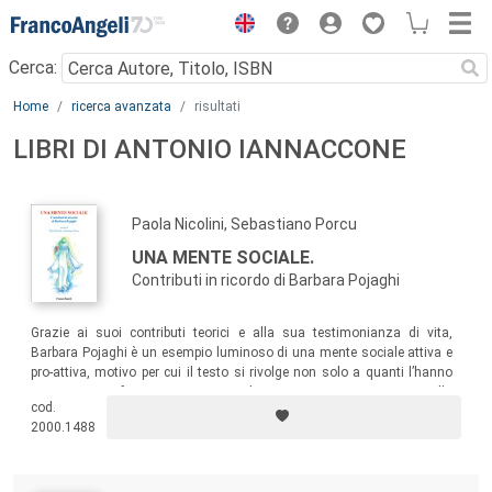
Menu
Cerca:
Main content
Home
ricerca avanzata
risultati
LIBRI DI ANTONIO IANNACCONE
Paola Nicolini, Sebastiano Porcu
UNA MENTE SOCIALE.
Contributi in ricordo di Barbara Pojaghi
Grazie ai suoi contributi teorici e alla sua testimonianza di vita,
Barbara Pojaghi è un esempio luminoso di una mente sociale attiva e
pro-attiva, motivo per cui il testo si rivolge non solo a quanti l’hanno
conosciuta e frequentata, ma anche a quanti si interessano alla
cod.
comprensione di processi intra-psichici e inter-psichici in una cornice
2000.1488
sociale.