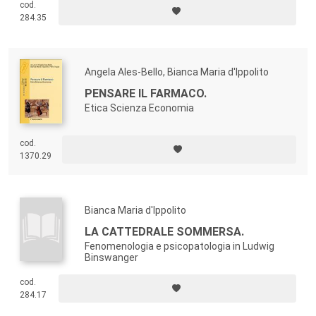
cod.
altro dal corpo/cosa –
Körper
– oggetto di osservazione, analisi
284.35
scientifica, misurazione.
Angela Ales-Bello, Bianca Maria d'Ippolito
PENSARE IL FARMACO.
Etica Scienza Economia
cod.
1370.29
Bianca Maria d'Ippolito
LA CATTEDRALE SOMMERSA.
Fenomenologia e psicopatologia in Ludwig
Binswanger
cod.
284.17