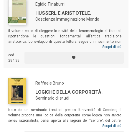
Egidio Tinaburri
HUSSERL E ARISTOTELE.
Coscienza Immaginazione Mondo
Il volume cerca di rileggere la novità della fenomenologia di Husserl
riportandone le questioni fondamentali all’antica tradizione
aristotelica. Lo sviluppo di questa lettura segue un movimento non
lineare, che vede Husserl dialogare con Aristotele – attraverso e contro
Scopri di più
Brentano. Il punto di partenza, storico e teoretico, è rappresentato dai
cod.
corsi universitari che Brentano tenne a Vienna nel 1885-86, e che
284.38
persuasero il giovane “matematico” Husserl a dedicarsi alla filosofia
come professione.
Raffaele Bruno
LOGICHE DELLA CORPOREITÀ.
Seminario di studi
Nato da un seminario tenutosi presso l’Università di Cassino, il
volume propone una logica della corporeità come logica non
stricto
sensu
razionalista, bensì aperta alle ragioni del “sentire”, del patire,
dell’essere-vivente. Il corpo di cui si parla in questo libro è dunque il
Scopri di più
corpo vivente –
Leib
– soggetto senziente, energia originaria,
conatus
,