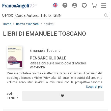
Menu
Cerca:
Main content
Home
ricerca avanzata
risultati
LIBRI DI EMANUELE TOSCANO
Emanuele Toscano
PENSARE GLOBALE
Riflessioni sulla sociologia di Michel
Wieviorka
Pensare globale è ciò che caratterizza di più e in sintesi il pensiero del
sociologo francese Michel Wieviorka. Gli autori e le autrici del presente
volume sono stati invitati a misurarsi con le prospettive teoriche
proposte dal sociologo francese sui temi dei movimenti sociali, dei
Scopri di più
processi di soggettivazione e desoggettivazione, della violenza, del
cod.
lavoro, del razzismo, dell’antisemitismo, della diversità e del
11781.7
multiculturalismo, provando ad applicarle ai propri ambiti di studio e ai
propri interessi di ricerca.