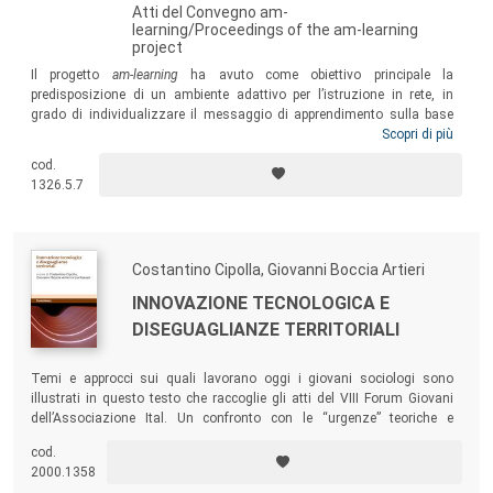
Atti del Convegno am-
learning/Proceedings of the am-learning
project
Il progetto
am-learning
ha avuto come obiettivo principale la
predisposizione di un ambiente adattivo per l’istruzione in rete, in
grado di individualizzare il messaggio di apprendimento sulla base
delle competenze linguistiche dei destinatari. Il volume riporta gli
Scopri di più
interventi presentati in occasione della conferenza internazionale
cod.
organizzata a conclusione del progetto per discutere i risultati e le
1326.5.7
prospettive aperte in seguito al progetto stesso.
Costantino Cipolla, Giovanni Boccia Artieri
INNOVAZIONE TECNOLOGICA E
DISEGUAGLIANZE TERRITORIALI
Temi e approcci sui quali lavorano oggi i giovani sociologi sono
illustrati in questo testo che raccoglie gli atti del VIII Forum Giovani
dell’Associazione Ital. Un confronto con le “urgenze” teoriche e
concettuali attraverso cui la disciplina, in definitiva, si auto-
cod.
rappresenta internamente e si presenta all’esterno.
2000.1358