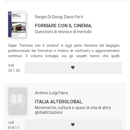
Sergio Di Giorgi, Dario Forti
FORMARE CON IL CINEMA.
Questioni di teoria e di metodo
Saper “formare con il cinema” è oggi parte rilevante del bagaglio
professionale dei formatori e motivo di confronto e aggiornamento
continuo. Il volume sviluppa sia gli aspetti teorici che quelli
metodologici relativi alle modalità di utilizzo dell’archivio del cinema,
cod.
piuttosto che le possibilità di sfruttare le soluzioni cross-mediali
25.1.20
offerte dalle nuove tecnologie della rete.
Antimo Luigi Farro
ITALIA ALTERGLOBAL.
Movimento, culture e spazi di vita di altre
globalizzazioni
cod.
618.1.1