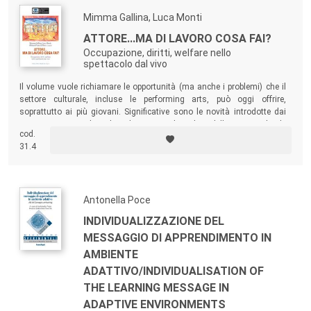
Mimma Gallina, Luca Monti
ATTORE...MA DI LAVORO COSA FAI?
Occupazione, diritti, welfare nello
spettacolo dal vivo
Il volume vuole richiamare le opportunità (ma anche i problemi) che il
settore culturale, incluse le performing arts, può oggi offrire,
soprattutto ai più giovani. Significative sono le novità introdotte dai
Contratti Nazionali siglati di recente, il Codice dello Spettacolo, le
cod.
normative sul Terzo Settore.
31.4
Antonella Poce
INDIVIDUALIZZAZIONE DEL
MESSAGGIO DI APPRENDIMENTO IN
AMBIENTE
ADATTIVO/INDIVIDUALISATION OF
THE LEARNING MESSAGE IN
ADAPTIVE ENVIRONMENTS