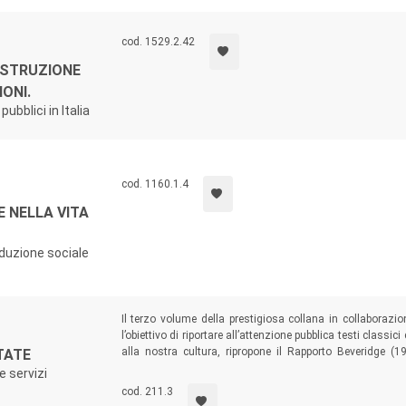
cod. 1529.2.42
OSTRUZIONE
ONI.
ubblici in Italia
cod. 1160.1.4
E NELLA VITA
oduzione sociale
Il terzo volume della prestigiosa collana in collaborazi
l’obiettivo di riportare all’attenzione pubblica testi classi
alla nostra cultura, ripropone il Rapporto Beveridge (1
TATE
dell’analisi dei bisogni ai quali un sistema di welfare deve
e servizi
cod. 211.3