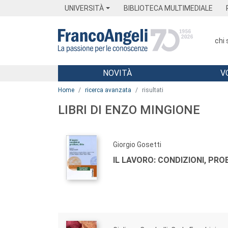
Menu
Main content
Footer
Menu
UNIVERSITÀ
BIBLIOTECA MULTIMEDIALE
chi
NOVITÀ
V
Main content
Home
ricerca avanzata
risultati
LIBRI DI ENZO MINGIONE
Giorgio Gosetti
IL LAVORO: CONDIZIONI, PROB