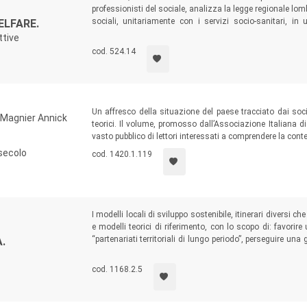
professionisti del sociale, analizza la legge regionale lo
sociali, unitariamente con i servizi socio-sanitari, in u
ELFARE.
ricostruire il modello lombardo di welfare nei suoi elementi
ttive
evoluzione, anche alla luce della prima fase di attuazione 
cod. 524.14
Un affresco della situazione del paese tracciato dai sociol
, Magnier Annick
teorici. Il volume, promosso dall’Associazione Italiana d
vasto pubblico di lettori interessati a comprendere la con
 secolo
cod. 1420.1.119
I modelli locali di sviluppo sostenibile, itinerari diversi 
e modelli teorici di riferimento, con lo scopo di: favorir
“partenariati territoriali di lungo periodo”, perseguire una
.
reti territoriali di comunicazione per promuovere l’
heritage 
cod. 1168.2.5