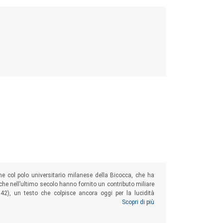
one col polo universitario milanese della Bicocca, che ha
ci che nell’ultimo secolo hanno fornito un contributo miliare
942), un testo che colpisce ancora oggi per la lucidità
 rispondere e per la chiarezza della proposta politica.
Scopri di più