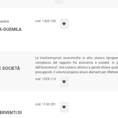
Savino
cod. 1420.150
A-DUEMILA
Le trasformazioni economiche in atto stanno ripropone
complesso del rapporto fra economia e società. In p
dell’economico”, che ruotano attorno a parole chiave quali
E SOCIETÀ
presupposti, il volume propone alcuni elementi per riflette
cod. 1529.113
cod. 1130.201
ERVENTI DI