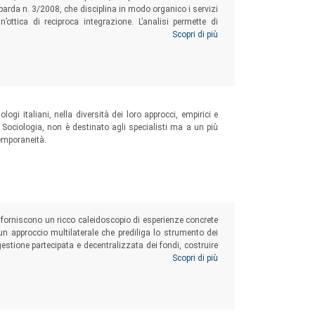
mbarda n. 3/2008, che disciplina in modo organico i servizi
n’ottica di reciproca integrazione. L’analisi permette di
 costitutivi e nel suo contesto, e di interrogarsi sulla sua
Scopri di più
della legge.
ogi italiani, nella diversità dei loro approcci, empirici e
i Sociologia, non è destinato agli specialisti ma a un più
temporaneità.
che forniscono un ricco caleidoscopio di esperienze concrete
e un approccio multilaterale che prediliga lo strumento dei
 gestione partecipata e decentralizzata dei fondi, costruire
culture
e consolidare le capacità locali…
Scopri di più