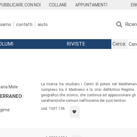
EN
PUBBLICARE CON NOI
COLLANE
APPUNTAMENTI
Ricer
 siamo
contatti
aiuto
OLUMI
RIVISTE
Cerca:
La ricerca ha studiato i Centri di potere nel Mediterra
saria Mele
compreso tra il Medioevo e la crisi dell’Antico Regime.
geografico che storico, che continua ad appassionare gli 
TERRANEO
caratteristiche comuni nell’insieme dei suoi territori.
cod. 1501.136
Regime