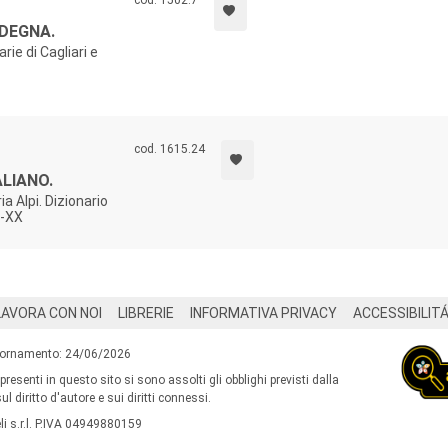
cod. 1502.7
RDEGNA.
rie di Cagliari e
cod. 1615.24
LIANO.
a Alpi. Dizionario
I-XX
LAVORA CON NOI
LIBRERIE
INFORMATIVA PRIVACY
ACCESSIBILIT
iornamento: 24/06/2026
 presenti in questo sito si sono assolti gli obblighi previsti dalla
l diritto d'autore e sui diritti connessi.
i s.r.l. P.IVA 04949880159