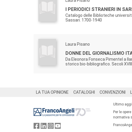
Laura Pisano
I PERIODICI STRANIERI IN SA
Catalogo delle Biblioteche universita
Sassari. 1700-1940
Laura Pisano
DONNE DEL GIORNALISMO ITA
Da Eleonora Fonseca Pimentel a Ilari
storico bio-bibliografico. Secoli XVII
Footer
LA TUA OPINIONE
CATALOGHI
CONVENZIONI
Ultimo agg
Per le opere
normativa su
FrancoAngel