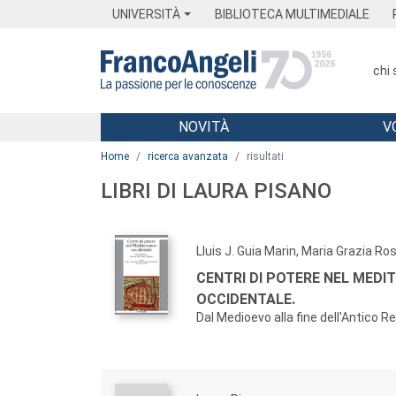
Menu
Main content
Footer
Menu
UNIVERSITÀ
BIBLIOTECA MULTIMEDIALE
chi
NOVITÀ
V
Main content
Home
ricerca avanzata
risultati
LIBRI DI LAURA PISANO
Lluis J. Guia Marin, Maria Grazia Ro
CENTRI DI POTERE NEL MEDI
OCCIDENTALE.
Dal Medioevo alla fine dell'Antico 