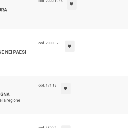
cod. 2000.1084
URA
cod. 2000.320
E NEI PAESI
cod. 171.18
EGNA
ella regione