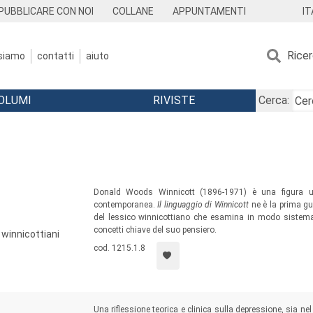
IT
PUBBLICARE CON NOI
COLLANE
APPUNTAMENTI
Rice
 siamo
contatti
aiuto
OLUMI
RIVISTE
Cerca:
Donald Woods Winnicott (1896-1971) è una figura un
contemporanea.
Il linguaggio di Winnicott
ne è la prima gu
del lessico winnicottiano che esamina in modo sistemati
concetti chiave del suo pensiero.
 winnicottiani
cod. 1215.1.8
Una riflessione teorica e clinica sulla depressione, sia ne