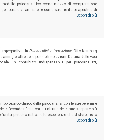
e il modello psicoanalitico come mezzo di comprensione
o genitoriale e familiare, e come strumento terapeutico di
profondi attraverso il lavoro di decodifica realizzabile
Scopri di più
e impegnativa. In
Psicoanalisi e formazione
Otto Kernberg
training e offre delle possibili soluzioni. Da una delle voci
onale un contributo indispensabile per psicoanalisti,
ampo teorico-clinico della psicoanalisi con le sue perenni e
 delle feconde riflessioni su alcune delle sue scoperte più
 dell’unità psicosomatica e le esperienze che disturbano o
alizzazione degli stati mentali precoci; le caratteristiche
Scopri di più
etti e degli altri.