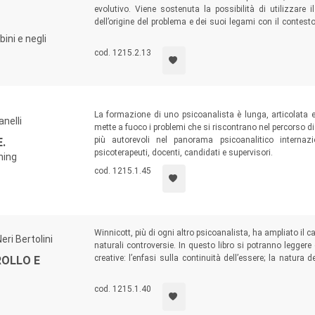
evolutivo. Viene sostenuta la possibilità di utilizzar
dell’origine del problema e dei suoi legami con il contest
eccellenza per entrare in contatto con i nuclei interni 
ini e negli
all’interno della relazione terapeutica.
cod. 1215.2.13
La formazione di uno psicoanalista è lunga, articolata 
nelli
mette a fuoco i problemi che si riscontrano nel percorso di 
più autorevoli nel panorama psicoanalitico internazi
.
psicoterapeuti, docenti, candidati e supervisori.
ning
cod. 1215.1.45
Winnicott, più di ogni altro psicoanalista, ha ampliato il c
ri Bertolini
naturali controversie. In questo libro si potranno leggere
creative: l’enfasi sulla continuità dell’essere; la natura
ROLLO E
impediscono il senso di continua
aliveness
; la concettu
paradossali del Sé e la sua relazione con il mondo degli ogg
cod. 1215.1.40