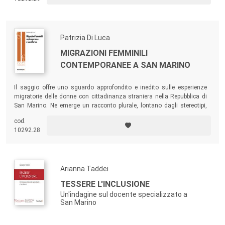
Patrizia Di Luca
MIGRAZIONI FEMMINILI
CONTEMPORANEE A SAN MARINO
Il saggio offre uno sguardo approfondito e inedito sulle esperienze
migratorie delle donne con cittadinanza straniera nella Repubblica di
San Marino. Ne emerge un racconto plurale, lontano dagli stereotipi,
che mette in luce il contributo delle donne migranti allo sviluppo del
cod.
Paese.
10292.28
Arianna Taddei
TESSERE L'INCLUSIONE
Un'indagine sul docente specializzato a
San Marino