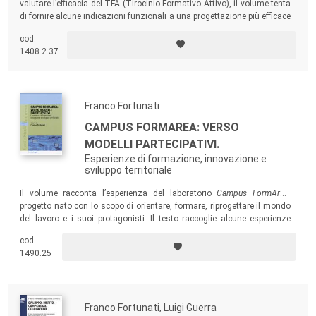
valutare l’efficacia del TFA (Tirocinio Formativo Attivo), il volume tenta
di fornire alcune indicazioni funzionali a una progettazione più efficace
dei futuri percorsi per gli insegnanti di scuola secondaria.
cod.
1408.2.37
Franco Fortunati
CAMPUS FORMAREA: VERSO
MODELLI PARTECIPATIVI.
Esperienze di formazione, innovazione e
sviluppo territoriale
Il volume racconta l’esperienza del laboratorio
Campus FormArea
,
progetto nato con lo scopo di orientare, formare, riprogettare il mondo
del lavoro e i suoi protagonisti. Il testo raccoglie alcune esperienze
positive e innovative silenziosamente in atto a livello sia di buone e
cod.
virtuose amministrazioni locali, sia di realtà imprenditoriali di nicchia.
1490.25
Franco Fortunati, Luigi Guerra