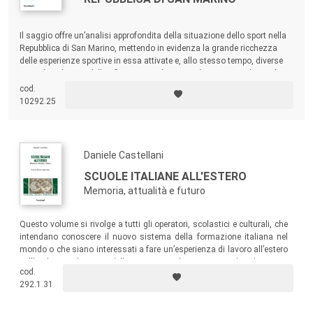
Il saggio offre un’analisi approfondita della situazione dello sport nella
Repubblica di San Marino, mettendo in evidenza la grande ricchezza
delle esperienze sportive in essa attivate e, allo stesso tempo, diverse
criticità. Sul piano della riflessione pedagogica, è su queste ultime che
risulta necessario concentrarsi, al fine di contribuire a un ulteriore
cod.
sviluppo della qualità dell’attività sportiva.
10292.25
Daniele Castellani
SCUOLE ITALIANE ALL'ESTERO
Memoria, attualità e futuro
Questo volume si rivolge a tutti gli operatori, scolastici e culturali, che
intendano conoscere il nuovo sistema della formazione italiana nel
mondo o che siano interessati a fare un’esperienza di lavoro all’estero
nell’ambito scolastico e della promozione linguistica e culturale.
cod.
292.1.31