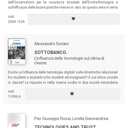
dell’Osservatorio per la sicurezza stradale dell’Emilia-Romagna e
sull’efficacia delle buone pratiche messe in atto da questo ente in tema
di educazione stradale, nonché sulla possibilità di misurare
cod.
concretamente eventuali cambiamenti nei comportamenti delle
2000.1526
istituzioni e degli utenti della strada.
Alessandro Soriani
SOTTOBANCO.
L'influenza delle tecnologie sul clima di
classe
Esiste un’influenza delle tecnologie digitali sulle dinamiche relazionali
fra studenti e studenti e fra studenti ed insegnanti? E sul clima sociale
in classe? Le risposte in nella ricerca svolta in due scuole secondarie
di primo grado di Bologna e altrettanti collèges parigini, realizzata
cod.
secondo una prospettiva fenomenologico-qualitativa.
11096.6
Pier Giuseppe Rossi, Lorella Giannandrea
TECHNOLOGIES AND TRUST