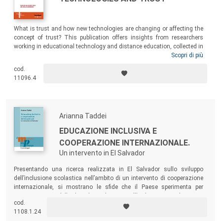
What is trust and how new technologies are changing or affecting the
concept of trust? This publication offers insights from researchers
working in educational technology and distance education, collected in
the frame of the European FP-7 Marie-Curie People project “Stimulators
Scopri di più
and inhibitors of a culture of trust in educational interactions assisted
cod.
by modern information and communication technology”, and provides
11096.4
examples of implications of trust for successful learning experiences
in distance education. The research goal is to understand how trust
has changed or is changing: this is related not only to the modification
of the meaning, but also indicators upon which people built their
Arianna Taddei
judgements.
EDUCAZIONE INCLUSIVA E
COOPERAZIONE INTERNAZIONALE.
Un intervento in El Salvador
Presentando una ricerca realizzata in El Salvador sullo sviluppo
dell’inclusione scolastica nell’ambito di un intervento di cooperazione
internazionale, si mostrano le sfide che il Paese sperimenta per
costruire un modello di sviluppo basato sull’inclusione e sul rispetto
cod.
dei diritti umani.
1108.1.24