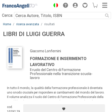
Menu
Cerca:
Main content
Home
ricerca avanzata
risultati
LIBRI DI LUIGI GUERRA
Giacomo Lonfernini
FORMAZIONE E INSERIMENTO
LAVORATIVO
Il ruolo del Centro di Formazione
Professionale nella transizione scuola-
lavoro
In tutto il mondo, la qualità della formazione professionale è diventata
uno snodo cruciale per rispondere ai cambiamenti del mondo del lavoro.
Il volume analizza il ruolo del Centro di Formazione Professionale della
Repubblica di San Marino: uno spazio di crescita personale, inclusione e
orientamento al futuro.
cod.
10292.29