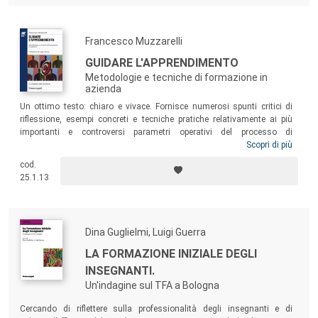
Francesco Muzzarelli
GUIDARE L'APPRENDIMENTO
Metodologie e tecniche di formazione in
azienda
Un ottimo testo: chiaro e vivace. Fornisce numerosi spunti critici di
riflessione, esempi concreti e tecniche pratiche relativamente ai più
importanti e controversi parametri operativi del processo di
formazione. È dedicato a formatori, consulenti, insegnanti, studenti di
Scopri di più
scienze della formazione, manager delle risorse umane, e a tutti
cod.
coloro che vogliono approfondire i fattori critici della strategia e della
25.1.13
comunicazione didattica per creare e condurre regie didattiche di
successo.
Dina Guglielmi, Luigi Guerra
LA FORMAZIONE INIZIALE DEGLI
INSEGNANTI.
Un'indagine sul TFA a Bologna
Cercando di riflettere sulla professionalità degli insegnanti e di