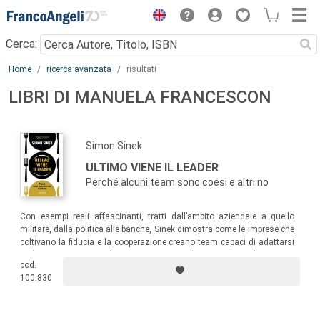
Menu
Cerca:
Main content
Home
ricerca avanzata
risultati
LIBRI DI MANUELA FRANCESCON
Simon Sinek
ULTIMO VIENE IL LEADER
Perché alcuni team sono coesi e altri no
Con esempi reali affascinanti, tratti dall’ambito aziendale a quello
militare, dalla politica alle banche, Sinek dimostra come le imprese che
coltivano la fiducia e la cooperazione creano team capaci di adattarsi
a diverse situazioni, dove ognuno sente di appartenere al gruppo e
cod.
tutte le energie sono dedicate a cogliere le opportunità.
100.830