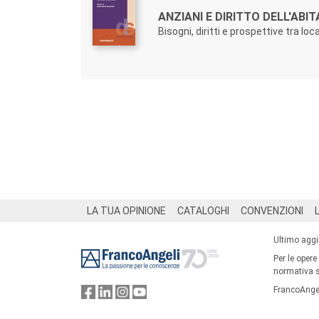
ANZIANI E DIRITTO DELL'ABIT
Bisogni, diritti e prospettive tra loc
Footer
LA TUA OPINIONE
CATALOGHI
CONVENZIONI
Ultimo agg
Per le opere
normativa su
FrancoAngel