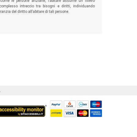
, come le persone anziane, l’abitare assume un rilievo
 complesso intreccio tra bisogni e diritti, individuando
anzia del diritto all’abitare di tali persone.
Á