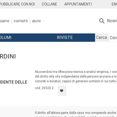
EN
PUBBLICARE CON NOI
COLLANE
APPUNTAMENTI
Ricer
 siamo
contatti
aiuto
OLUMI
RIVISTE
Cerca:
RDINI
Muovendosi tra riflessione teorica e analisi empirica, i con
del
diritto
alla vita indipendente delle persone anziane e r
concreti e duraturi, capaci di generare contesti in cui tutt
ENDENTE DELLE
cod. 20320.2
Il diritto all’abitare parte dalla casa ma comprende anche 