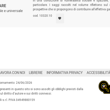
in una condizione di vulnerabilità sociale e spaziale
particolare. I saggi raccolti nel volume riflettono sul
ARE
prospettive che si propongono di contribuire all’effettiva gar
ale e universale
cod. 10320.10
LAVORA CON NOI
LIBRERIE
INFORMATIVA PRIVACY
ACCESSIBILIT
iornamento: 24/06/2026
 presenti in questo sito si sono assolti gli obblighi previsti dalla
l diritto d'autore e sui diritti connessi.
i s.r.l. P.IVA 04949880159