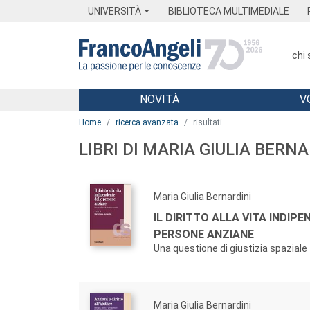
Menu
Main content
Footer
Menu
UNIVERSITÀ
BIBLIOTECA MULTIMEDIALE
chi
NOVITÀ
V
Main content
Home
ricerca avanzata
risultati
LIBRI DI MARIA GIULIA BERNA
Maria Giulia Bernardini
IL DIRITTO ALLA VITA INDIP
PERSONE ANZIANE
Una questione di giustizia spaziale
Maria Giulia Bernardini