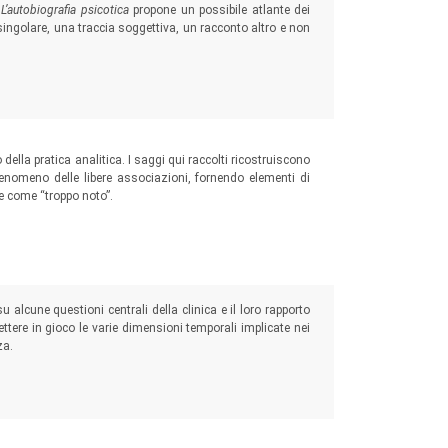
,
L’autobiografia psicotica
propone un possibile atlante dei
i singolare, una traccia soggettiva, un racconto altro e non
o della pratica analitica. I saggi qui raccolti ricostruiscono
 fenomeno delle libere associazioni, fornendo elementi di
re come “troppo noto”.
u alcune questioni centrali della clinica e il loro rapporto
 mettere in gioco le varie dimensioni temporali implicate nei
za.