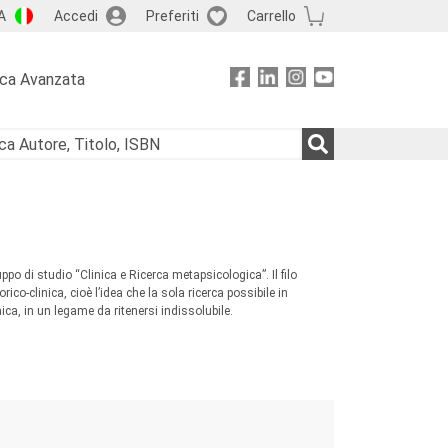
A
Accedi
Preferiti
Carrello
rca Avanzata
ppo di studio “Clinica e Ricerca metapsicologica”. Il filo
rico-clinica, cioè l’idea che la sola ricerca possibile in
nica, in un legame da ritenersi indissolubile.