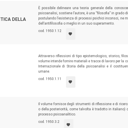
È possibile delineare una teoria generale della conosc
psicoanalisi, sostiene l’autore, è una “filosofia” in grado di
postulando l’esistenza di processi psichici inconsci, ne me
ITICA DELLA
dell’antifilosofia o meglio in un suo superamento.
cod. 1950.1.12
Attraverso riflessioni di tipo epistemologico, storico, filo
volume intende fornire materiali e tracce di lavoro per la 
Internazionale di Storia della psicoanalisi e il costitu
umane.
cod. 1950.1.11
Il volume fornisce degli strumenti di riflessione e di rice
o della posteriorità, come talvolta è tradotto in italian
processo psicoanalitico.
cod. 1950.3.2