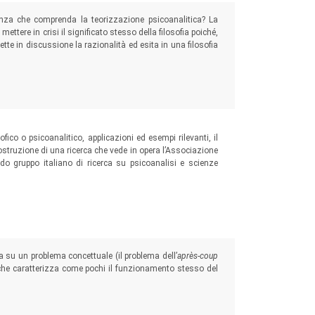
enza che comprenda la teorizzazione psicoanalitica? La
 mettere in crisi il significato stesso della filosofia poiché,
tte in discussione la razionalità ed esita in una filosofia
sofico o psicoanalitico, applicazioni ed esempi rilevanti, il
costruzione di una ricerca che vede in opera l’Associazione
endo gruppo italiano di ricerca su psicoanalisi e scienze
rca su un problema concettuale (il problema dell’
après-coup
o) che caratterizza come pochi il funzionamento stesso del