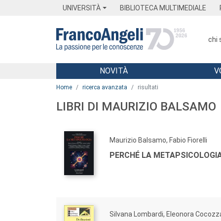
Menu
Main content
Footer
Menu
UNIVERSITÀ
BIBLIOTECA MULTIMEDIALE
chi
NOVITÀ
V
Main content
Home
ricerca avanzata
risultati
LIBRI DI MAURIZIO BALSAMO
Maurizio Balsamo, Fabio Fiorelli
PERCHÉ LA METAPSICOLOGI
Silvana Lombardi, Eleonora Cocozz