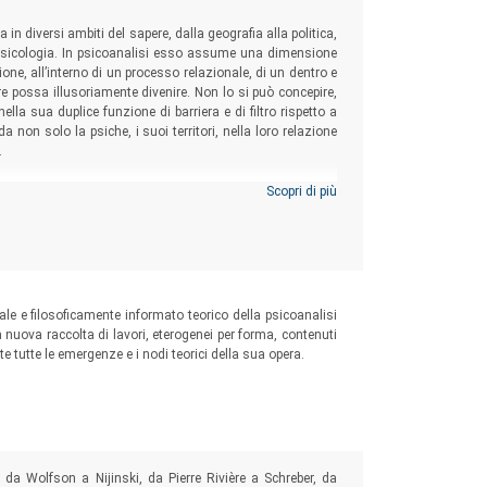
 in diversi ambiti del sapere, dalla geografia alla politica,
lla psicologia. In psicoanalisi esso assume una dimensione
one, all’interno di un processo relazionale, di un dentro e
ere possa illusoriamente divenire. Non lo si può concepire,
ella sua duplice funzione di barriera e di filtro rispetto a
a non solo la psiche, i suoi territori, nella loro relazione
.
Scopri di più
nale e filosoficamente informato teorico della psicoanalisi
a nuova raccolta di lavori, eterogenei per forma, contenuti
e tutte le emergenze e i nodi teorici della sua opera.
 da Wolfson a Nijinski, da Pierre Rivière a Schreber, da