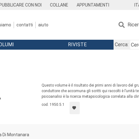
IT
PUBBLICARE CON NOI
COLLANE
APPUNTAMENTI
Rice
 siamo
contatti
aiuto
OLUMI
RIVISTE
Cerca:
Questo volume è il risultato dei primi anni di lavoro del gru
conduttore che accomuna gli scritti qui raccolti è l’unità teo
psicoanalisi è la ricerca metapsicologica correlata alla cli
A
cod. 1950.5.1
a Di Montanara