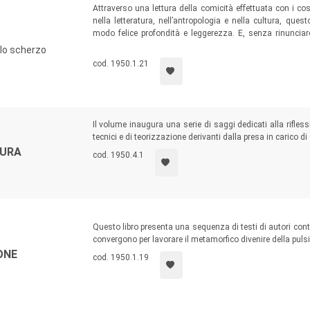
Attraverso una lettura della comicità effettuata con i cost
nella letteratura, nell’antropologia e nella cultura, que
modo felice profondità e leggerezza. E, senza rinunciar
malignità (sia pure sublimata ed edulcorata), intende mo
llo scherzo
rivelazione, una via di accesso privilegiata a verità finora i
cod. 1950.1.21
Il volume inaugura una serie di saggi dedicati alla rifless
tecnici e di teorizzazione derivanti dalla presa in carico d
CURA
cod. 1950.4.1
Questo libro presenta una sequenza di testi di autori cont
convergono per lavorare il metamorfico divenire della pulsio
ONE
cod. 1950.1.19