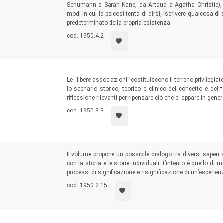
Schumann a Sarah Kane, da Artaud a Agatha Christie)
modi in cui la psicosi tenta di dirsi, iscrivere qualcosa d
predeterminato della propria esistenza.
cod. 1950.4.2
Le “libere associazioni” costituiscono il terreno privilegiat
lo scenario storico, teorico e clinico del concetto e del
riflessione rilevanti per ripensare ciò che ci appare in gene
cod. 1950.3.3
Il volume propone un possibile dialogo tra diversi saperi s
con la storia e le storie individuali. L’intento è quello di
processi di significazione e risignificazione di un’esperien
cod. 1950.2.15