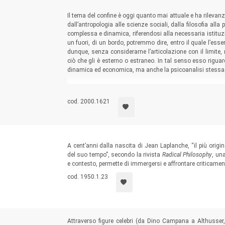
Il tema del confine è oggi quanto mai attuale e ha rilevanza
dall’antropologia alle scienze sociali, dalla filosofia a
complessa e dinamica, riferendosi alla necessaria istituzi
un fuori, di un bordo, potremmo dire, entro il quale l’ess
dunque, senza considerarne l’articolazione con il limite, n
ciò che gli è esterno o estraneo. In tal senso esso riguard
dinamica ed economica, ma anche la psicoanalisi stessa
cod. 2000.1621
A cent’anni dalla nascita di Jean Laplanche, “il più origi
del suo tempo”, secondo la rivista
Radical Philosophy
, un
e contesto, permette di immergersi e affrontare criticament
cod. 1950.1.23
Attraverso figure celebri (da Dino Campana a Althusser,