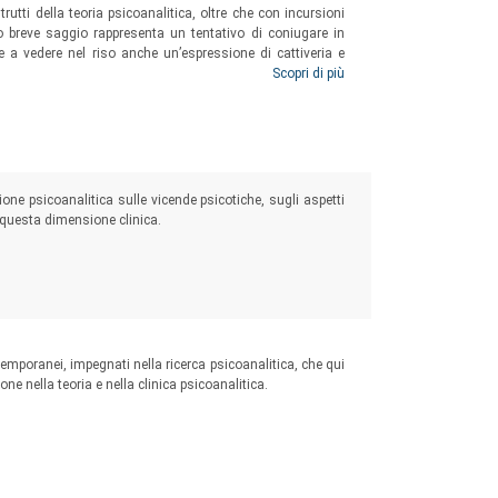
rutti della teoria psicoanalitica, oltre che con incursioni
sto breve saggio rappresenta un tentativo di coniugare in
e a vedere nel riso anche un’espressione di cattiveria e
strare come lo
scherzo
possa indicare, alla stregua di una
Scopri di più
rraggiungibili.
ione psicoanalitica sulle vicende psicotiche, sugli aspetti
i questa dimensione clinica.
emporanei, impegnati nella ricerca psicoanalitica, che qui
ne nella teoria e nella clinica psicoanalitica.