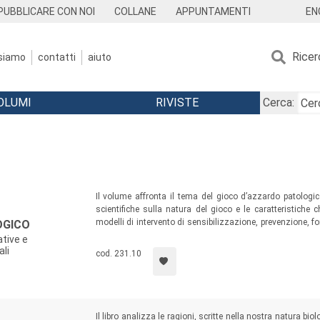
EN
PUBBLICARE CON NOI
COLLANE
APPUNTAMENTI
Ricer
 siamo
contatti
aiuto
OLUMI
RIVISTE
Cerca:
Il volume affronta il tema del gioco d’azzardo patologi
scientifiche sulla natura del gioco e le caratteristich
modelli di intervento di sensibilizzazione, prevenzione, fo
OGICO
azione; vengono descritte esperienze e riflessioni di pre
ative e
noti professionisti italiani e stranieri.
ali
cod. 231.10
Il libro analizza le ragioni, scritte nella nostra natura bio