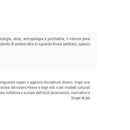
biologia, etica, antropologia e psichiatria, il volume pone
ercando di andare oltre lo sguardo finora adottato, spesso
 integrando saperi e approcci disciplinari diversi. Dopo una
toria del nostro Paese e degli stili e dei modelli culturali
one collettiva e sociale dell’alcol (economico, normativo e
vendo alcune significative esperienze di prevenzione e
Scopri di più