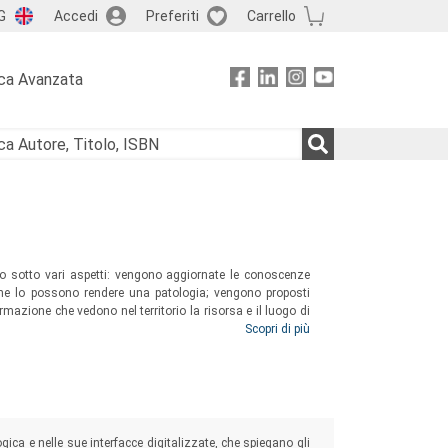
G
Accedi
Preferiti
Carrello
ca Avanzata
co sotto vari aspetti: vengono aggiornate le conoscenze
e che lo possono rendere una patologia; vengono proposti
rmazione che vedono nel territorio la risorsa e il luogo di
sa in carico e cura delle persone malate di GAP curate da
Scopri di più
logica e nelle sue interfacce digitalizzate, che spiegano gli