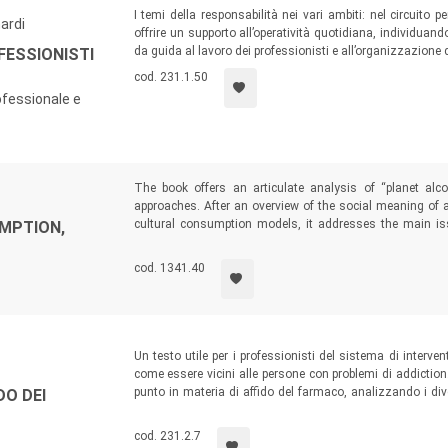
I temi della responsabilità nei vari ambiti: nel circuito p
ardi
offrire un supporto all’operatività quotidiana, individu
da guida al lavoro dei professionisti e all’organizzazione d
FESSIONISTI
cod. 231.1.50
ofessionale e
The book offers an articulate analysis of “planet alcoh
approaches. After an overview of the social meaning of al
cultural consumption models, it addresses the main iss
MPTION,
Then the book looks at the young’s world, at their way 
describing some significant experiences in prevention and
cod. 1341.40
Un testo utile per i professionisti del sistema di interven
come essere vicini alle persone con problemi di addiction
punto in materia di affido del farmaco, analizzando i dive
DO DEI
non consegna) alle ragioni farmacologiche che giustificano 
definiscono il campo e le modalità di applicazione...
cod. 231.2.7