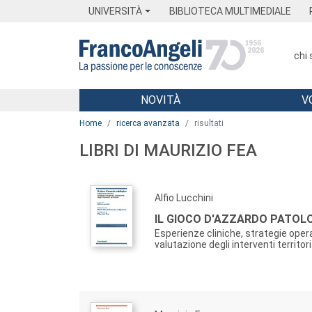
Menu
Main content
Footer
Menu
UNIVERSITÀ
BIBLIOTECA MULTIMEDIALE
chi
NOVITÀ
V
Main content
Home
ricerca avanzata
risultati
LIBRI DI MAURIZIO FEA
Alfio Lucchini
IL GIOCO D'AZZARDO PATOL
Esperienze cliniche, strategie oper
valutazione degli interventi territori