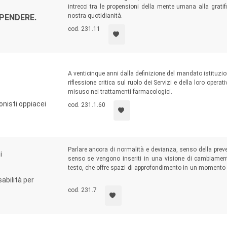
intrecci tra le propensioni della mente umana alla gratific
nostra quotidianità.
IPENDERE.
cod. 231.11
A venticinque anni dalla definizione del mandato istituzi
riflessione critica sul ruolo dei Servizi e della loro opera
misuso nei trattamenti farmacologici.
onisti oppiacei
cod. 231.1.60
Parlare ancora di normalità e devianza, senso della preven
i
senso se vengono inseriti in una visione di cambiamento
testo, che offre spazi di approfondimento in un momento n
istituzionali e normativi, sia per le modifiche nell’organiz
abilità per
cod. 231.7