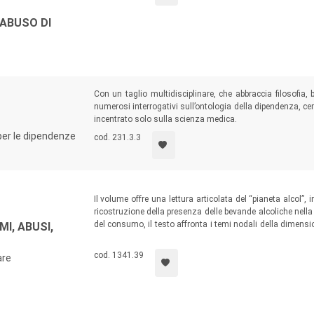
'ABUSO DI
Con un taglio multidisciplinare, che abbraccia filosofia, 
numerosi interrogativi sull’ontologia della dipendenza, c
incentrato solo sulla scienza medica.
per le dipendenze
cod. 231.3.3
Il volume offre una lettura articolata del “pianeta alcol”,
ricostruzione della presenza delle bevande alcoliche nella s
del consumo, il testo affronta i temi nodali della dimensi
MI, ABUSI,
autoregolativo) e guarda al mondo dei giovani, descri
promozione della salute.
cod. 1341.39
are