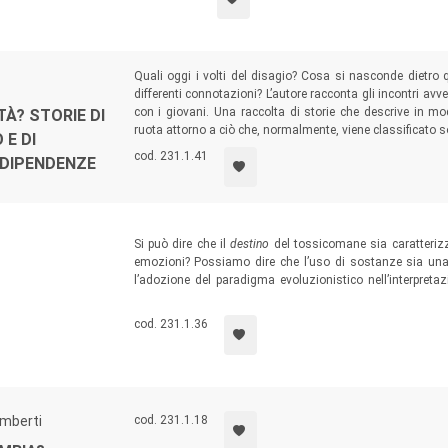
Quali oggi i volti del disagio? Cosa si nasconde dietro 
differenti connotazioni? L’autore racconta gli incontri avv
con i giovani. Una raccolta di storie che descrive in m
À? STORIE DI
ruota attorno a ciò che, normalmente, viene classificato so
 E DI
cod. 231.1.41
E DIPENDENZE
Si può dire che il
destino
del tossicomane sia caratteri
emozioni? Possiamo dire che l’uso di sostanze sia una
l’adozione del paradigma evoluzionistico nell’interpretaz
volume suggerisce delle coordinate scientifiche e culturali
cod. 231.1.36
imberti
cod. 231.1.18