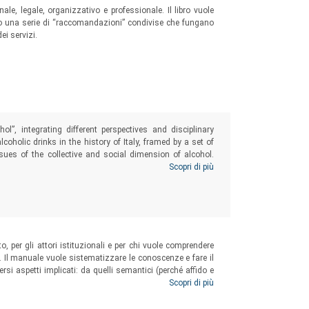
enale, legale, organizzativo e professionale. Il libro vuole
ando una serie di “raccomandazioni” condivise che fungano
ei servizi.
ol”, integrating different perspectives and disciplinary
coholic drinks in the history of Italy, framed by a set of
ues of the collective and social dimension of alcohol.
of experiencing the relationship with alcoholic drinks,
Scopri di più
 health promotion.
to, per gli attori istituzionali e per chi vuole comprendere
. Il manuale vuole sistematizzare le conoscenze e fare il
rsi aspetti implicati: da quelli semantici (perché affido e
le forme di utilizzo, agli aspetti normativi e giuridici che
Scopri di più