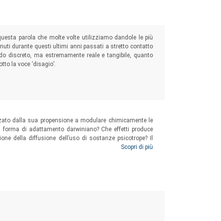
questa parola che molte volte utilizziamo dandole le più
enuti durante questi ultimi anni passati a stretto contatto
odo discreto, ma estremamente reale e tangibile, quanto
tto la voce ‘disagio’.
zzato dalla sua propensione a modulare chimicamente le
 forma di adattamento darwiniano? Che effetti produce
ione della diffusione dell’uso di sostanze psicotrope? Il
 per interpretare il fenomeno della tossicodipendenza.
Scopri di più