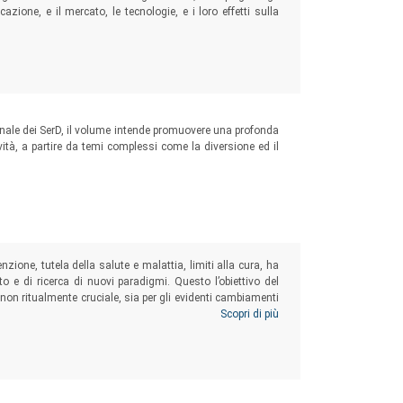
azione, e il mercato, le tecnologie, e i loro effetti sulla
onale dei SerD, il volume intende promuovere una profonda
tività, a partire da temi complessi come la diversione ed il
zione, tutela della salute e malattia, limiti alla cura, ha
 e di ricerca di nuovi paradigmi. Questo l’obiettivo del
on ritualmente cruciale, sia per gli evidenti cambiamenti
zazione dei servizi, sia per la grave situazione economica.
Scopri di più