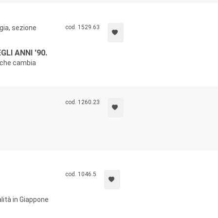
gia, sezione
cod. 1529.63
LI ANNI '90.
à che cambia
cod. 1260.23
cod. 1046.5
lità in Giappone