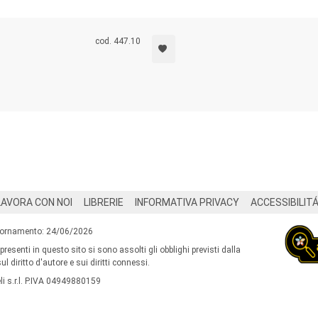
cod. 447.10
LAVORA CON NOI
LIBRERIE
INFORMATIVA PRIVACY
ACCESSIBILIT
iornamento: 24/06/2026
 presenti in questo sito si sono assolti gli obblighi previsti dalla
l diritto d'autore e sui diritti connessi.
i s.r.l. P.IVA 04949880159