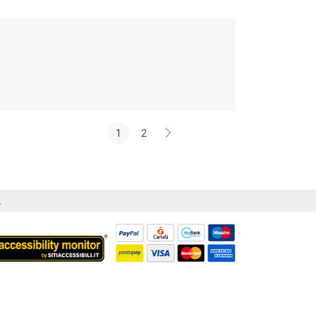
1
2
Á