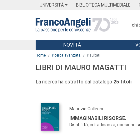
Menu
Main content
Footer
Menu
UNIVERSITÀ
BIBLIOTECA MULTIMEDIALE
chi
NOVITÀ
V
Main content
Home
ricerca avanzata
risultati
LIBRI DI MAURO MAGATTI
La ricerca ha estratto dal catalogo
25 titoli
Maurizio Colleoni
IMMAGINABILI RISORSE.
Disabilità, cittadinanza, coesione s