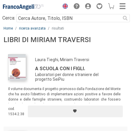
Menu
Cerca:
Main content
Home
ricerca avanzata
risultati
LIBRI DI MIRIAM TRAVERSI
Laura Tieghi, Miriam Traversi
A SCUOLA CON I FIGLI.
Laboratori per donne straniere del
progetto SeiPiu
Il volume documenta il progetto promosso dalla Fondazione del Monte
che ha avuto l’obiettivo di implementare azioni positive a favore delle
donne e delle famiglie straniere, costruendo laboratori che fossero
luoghi di ascolto, di sostegno psicologico, di incoraggiamento
cod.
personale e di interazione fra scuola-famiglia-allievi.
1534.2.38