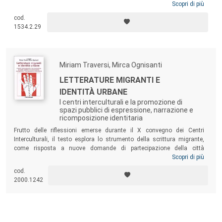
giovani studenti stranieri di prima o seconda generazione,
Scopri di più
analizzando i percorsi di integrazione dei ragazzi, gli strumenti per
cod.
interagire con il gruppo e creare benessere e autostima, il ruolo della
1534.2.29
famiglia, il genere e i percorsi femminili.
Miriam Traversi, Mirca Ognisanti
LETTERATURE MIGRANTI E
IDENTITÀ URBANE
I centri interculturali e la promozione di
spazi pubblici di espressione, narrazione e
ricomposizione identitaria
Frutto delle riflessioni emerse durante il X convegno dei Centri
Interculturali, il testo esplora lo strumento della scrittura migrante,
come risposta a nuove domande di partecipazione della città
multiculturale e al contempo insieme di linguaggi espressivi, nelle
Scopri di più
declinazioni che attraversano genere e generazioni. Il delicato intreccio
cod.
di voci tenta di ricostruire l’articolato scenario della letteratura della
2000.1242
migrazione, delle produzioni editoriali, delle piste operative e dei
percorsi didattici.