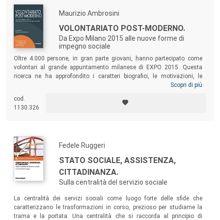
Maurizio Ambrosini
VOLONTARIATO POST-MODERNO.
Da Expo Milano 2015 alle nuove forme di
impegno sociale
Oltre 4.000 persone, in gran parte giovani, hanno partecipato come
volontari al grande appuntamento milanese di EXPO 2015. Questa
ricerca ne ha approfondito i caratteri biografici, le motivazioni, le
modalità di contatto con la proposta, i livelli di soddisfazione, le
Scopri di più
disponibilità all’impegno nel futuro. Ne è emerso il profilo di un
cod.
volontariato post-moderno, non necessariamente contrapposto a
1130.326
quello continuativo e mediato da appartenenze associative, ma più
propenso a forme d’impegno flessibili, concentrate nel tempo,
scarsamente formalizzate.
Fedele Ruggeri
STATO SOCIALE, ASSISTENZA,
CITTADINANZA.
Sulla centralità del servizio sociale
La centralità dei servizi sociali come luogo forte delle sfide che
caratterizzano le trasformazioni in corso, prezioso per studiarne la
trama e la portata. Una centralità che si raccorda al principio di