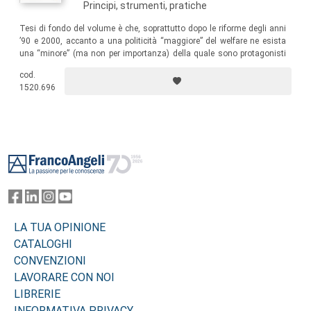
Principi, strumenti, pratiche
Tesi di fondo del volume è che, soprattutto dopo le riforme degli anni
’90 e 2000, accanto a una politicità “maggiore” del welfare ne esista
una “minore” (ma non per importanza) della quale sono protagonisti
attori locali non convenzionalmente politici. Essa merita di essere
cod.
riconosciuta, osservata e problematizzata…
1520.696
Footer
LA TUA OPINIONE
CATALOGHI
CONVENZIONI
LAVORARE CON NOI
LIBRERIE
INFORMATIVA PRIVACY