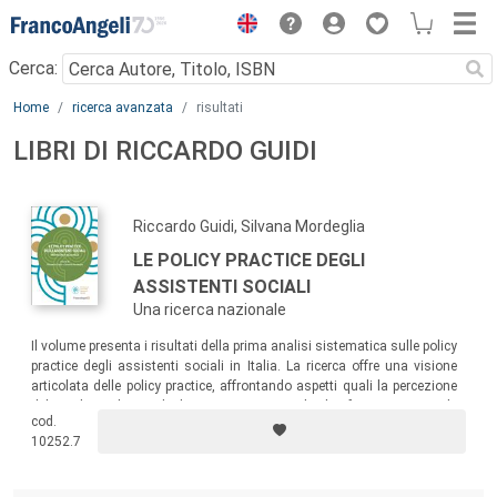
Menu
Cerca:
Main content
Home
ricerca avanzata
risultati
LIBRI DI RICCARDO GUIDI
Riccardo Guidi, Silvana Mordeglia
LE POLICY PRACTICE DEGLI
ASSISTENTI SOCIALI
Una ricerca nazionale
Il volume presenta i risultati della prima analisi sistematica sulle policy
practice degli assistenti sociali in Italia. La ricerca offre una visione
articolata delle policy practice, affrontando aspetti quali la percezione
del ruolo politico degli assistenti sociali, la formazione e le
cod.
competenze necessarie, le condizioni organizzative e le percezioni di
10252.7
efficacia politica.