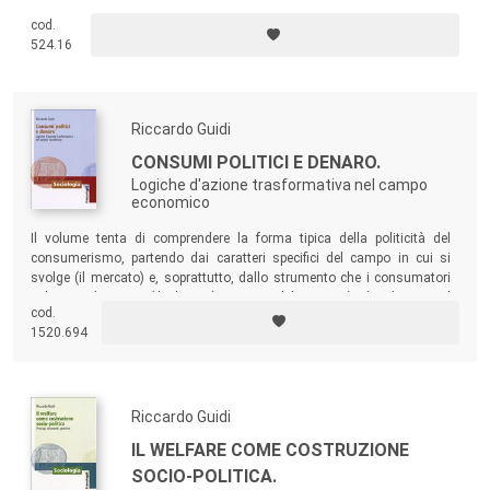
cittadinanza, trovando insieme con esso il suo riferimento essenziale
cod.
nel ruolo dell’utenza. È su questo insieme di problematiche che insiste
524.16
il volume.
Riccardo Guidi
CONSUMI POLITICI E DENARO.
Logiche d'azione trasformativa nel campo
economico
Il volume tenta di comprendere la forma tipica della politicità del
consumerismo, partendo dai caratteri specifici del campo in cui si
svolge (il mercato) e, soprattutto, dallo strumento che i consumatori
politici utilizzano (il denaro). Scopo del testo è di rileggere il
cod.
consumerismo politico attraverso il denaro e la sociologia del denaro.
1520.694
Riccardo Guidi
IL WELFARE COME COSTRUZIONE
SOCIO-POLITICA.