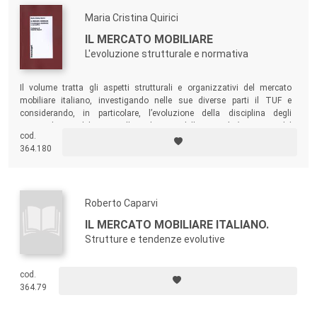
Maria Cristina Quirici
IL MERCATO MOBILIARE
L'evoluzione strutturale e normativa
Il volume tratta gli aspetti strutturali e organizzativi del mercato
mobiliare italiano, investigando nelle sue diverse parti il TUF e
considerando, in particolare, l’evoluzione della disciplina degli
intermediari mobiliari, con l’introduzione della
società di gestione
del
cod.
risparmio (SGR). Sono inoltre trattati i fondi pensione, anche se non
364.180
disciplinati dal TUF, e la relativa recente riforma del TFR.
Roberto Caparvi
IL MERCATO MOBILIARE ITALIANO.
Strutture e tendenze evolutive
cod.
364.79