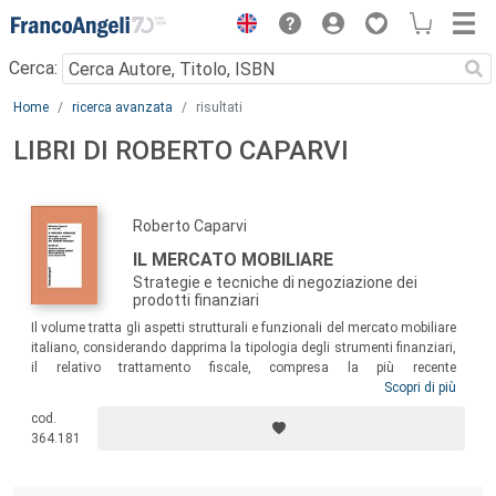
Menu
Cerca:
Main content
Home
ricerca avanzata
risultati
LIBRI DI ROBERTO CAPARVI
Roberto Caparvi
IL MERCATO MOBILIARE
Strategie e tecniche di negoziazione dei
prodotti finanziari
Il volume tratta gli aspetti strutturali e funzionali del mercato mobiliare
italiano, considerando dapprima la tipologia degli strumenti finanziari,
il relativo trattamento fiscale, compresa la più recente
regolamentazione sulla
Corporate governance
, sino all’
Scopri di più
iter
di
quotazione delle imprese alla Borsa Valori e relativo mercato primario.
cod.
Inoltre il testo analizza i mercati secondari nelle loro condizioni di
364.181
efficienza sino alle microstrutture per favorire il mercato
optimum
per
ciascun strumento finanziario e le congiunte strategie operative.