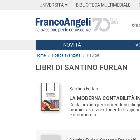
Menu
Main content
Footer
Menu
UNIVERSITÀ
BIBLIOTECA MULTIMEDIALE
chi
NOVITÀ
V
Main content
Home
ricerca avanzata
risultati
LIBRI DI SANTINO FURLAN
Santino Furlan
LA MODERNA CONTABILITÀ I
Guida pratica per imprenditori, dirig
amministrativi e studenti di ragion
e commercio