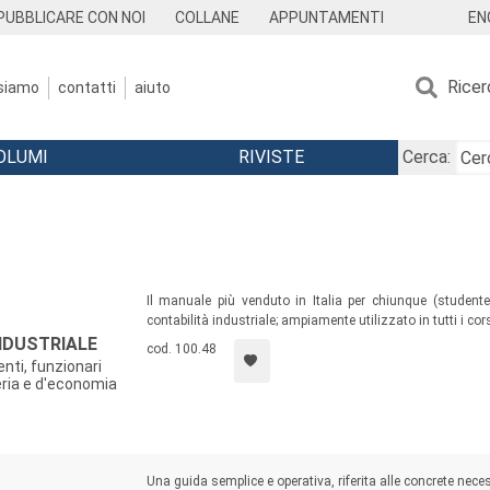
EN
PUBBLICARE CON NOI
COLLANE
APPUNTAMENTI
Ricer
 siamo
contatti
aiuto
OLUMI
RIVISTE
Cerca:
Il manuale più venduto in Italia per chiunque (studente 
contabilità industriale; ampiamente utilizzato in tutti i cor
NDUSTRIALE
cod. 100.48
enti, funzionari
eria e d'economia
Una guida semplice e operativa, riferita alle concrete nec