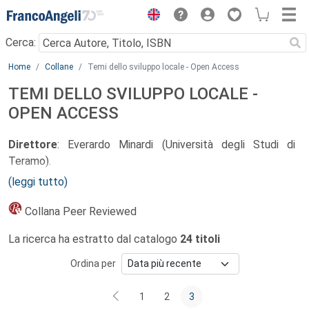
Menu
Cerca:
Main content
Home
Collane
Temi dello sviluppo locale - Open Access
TEMI DELLO SVILUPPO LOCALE -
OPEN ACCESS
Direttore
: Everardo Minardi (Università degli Studi di
Teramo).
(leggi tutto)
Comitato scientifico
: Leonardo Altieri (Università di
Bologna); Fabrizio Antolini (Università di Teramo); Alfredo
Collana Peer Reviewed
Agustoni (Università di Chieti); Nico Bortoletto (Università
La ricerca ha estratto dal catalogo
24 titoli
di Teramo); Saša Božic (Università di Zara); Davide Carbonai
(Universidade Federal do Rio Grande do Sul); Emilio Chiodo
Ordina per
(Università di Teramo); Folco Cimagalli (Lumsa, Roma);
Roberto Cipriani (Università di RomaTre); Emilio Cocco
1
2
3