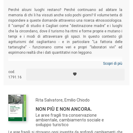
Teramo); Alessandro Porrovecchio (Université du Littoral
Côte d’Opale); Rita Salvatore (Università di Teramo); André
Perché alcuni luoghi restano? Perché continuano ad abitare la
memoria di chi li ha vissuti anche solo pochi giorni? Il volume tenta di
Santos da Rocha (Universidade Federal Rural do Rio de
rispondere a queste domande attraverso una ricerca etnosociologica.
Janeiro); Marcos Aurelio Saquet (Universidade Estadual do
Il “campo” di studio è Cagliari come “destinazione madre” e i luoghi
Oeste do Paranà); Andrea Vargiu (Università di Sassari);
che la circondano, dove il turismo ha ritmi e forme proprie e mutano i
tempi e i modi di attraversare gli spazi. In questo contesto gli
Francesco Vespasiano (Università del Sannio); Angela Maria
agriturismi del cagliaritano - e in particolare “La fattoria delle
Zocchi (Università di Teramo); Paolo Zurla (Università di
tartarughe” - funzionano come veri e propri “laboratori vivi” ed
Bologna).
esprimono realtà che i dati quantitativi non leggono.
Scopri di più
Comitato editoriale
: Everardo Minardi (Università di
cod.
Teramo); Nico Bortoletto (Università di Teramo); Emilio
1791.16
Cocco (Università di Teramo). Rossella Di Federico
(Università di Teramo)
Rita Salvatore, Emilio Chiodo
La collana accoglie studi, ricerche e riflessioni teoriche
NON PIÙ E NON ANCORA.
dedicate ai processi di trasformazione dei territori, delle
Le aree fragili tra conservazione
comunità e delle istituzioni locali. Lo sviluppo locale viene
ambientale, cambiamento sociale e
assunto non come semplice crescita economica, né come
sviluppo turistico
applicazione territoriale di modelli generali di
Le aree fragili si ritrovano oggi investite da profondi cambiamenti che