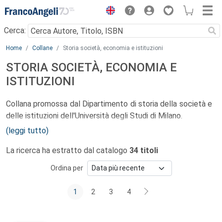
Menu
Cerca:
Main content
Home
Collane
Storia società, economia e istituzioni
STORIA SOCIETÀ, ECONOMIA E
ISTITUZIONI
Collana promossa dal Dipartimento di storia della società e
delle istituzioni dell'Università degli Studi di Milano.
(leggi tutto)
Il Dipartimento di storia della società e delle istituzioni
La ricerca ha estratto dal catalogo
34 titoli
ospita al proprio interno, per naturale vocazione, una grande
varietà di indirizzi e temi di ricerca; vi rientrano «domande »
Ordina per
storiche situate lungo l'arco - di straordinaria densità
problematica - che sta fra l'età medievale e la
1
2
3
4
contemporanea. L'obiettivo è quello di sollecitare una
storiografia che si avvalga di punti di osservazione diversi e