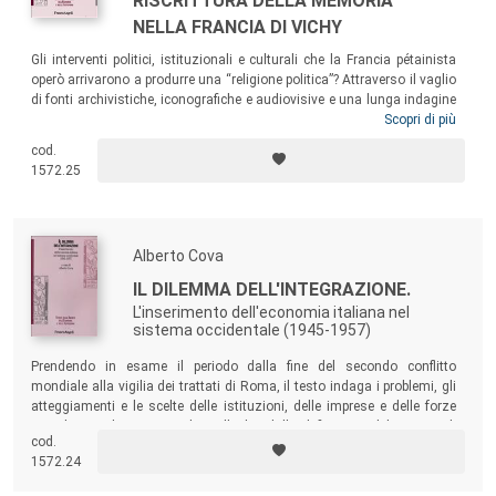
RISCRITTURA DELLA MEMORIA
NELLA FRANCIA DI VICHY
Gli interventi politici, istituzionali e culturali che la Francia pétainista
operò arrivarono a produrre una “religione politica”? Attraverso il vaglio
di fonti archivistiche, iconografiche e audiovisive e una lunga indagine
nei progetti e nelle realizzazioni di uno Stato in formazione, il volume
Scopri di più
abbozza una risposta significativa, per comprendere se la Francia della
cod.
Révolution Nationale
perseguì il suo prioritario traguardo: persuadere le
1572.25
masse.
Alberto Cova
IL DILEMMA DELL'INTEGRAZIONE.
L'inserimento dell'economia italiana nel
sistema occidentale (1945-1957)
Prendendo in esame il periodo dalla fine del secondo conflitto
mondiale alla vigilia dei trattati di Roma, il testo indaga i problemi, gli
atteggiamenti e le scelte delle istituzioni, delle imprese e delle forze
sociali in ambiti essenziali per l’Italia: dalla definizione del trattato di
cod.
pace, alla ripresa dei flussi commerciali, al rientro nel sistema
1572.24
monetario internazionale...