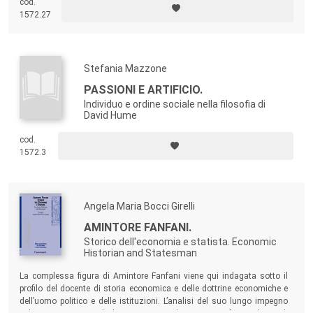
cod.
generale interesse della comunità scientifica cui la Collana
dell’Impero Austro-Ungarico, al primo dopoguerra, quando assumerà
1572.27
un ruolo di presidio nazionale dei confini, passando per le vicende della
si apre.
Prima guerra mondiale.
Se infatti i naturali interlocutori sono gli studiosi, piace
credere di potersi anche rivolgere a un più vasto pubblico,
Stefania Mazzone
nella convinzione che - come dialogo incessante fra
PASSIONI E ARTIFICIO.
passato e presente - la storia possieda, talvolta a dispetto
Individuo e ordine sociale nella filosofia di
dei suoi stessi «officianti», una peculiare vocazione al
David Hume
dialogo con tutti gli attori e gli aspetti dell'esperienza
umana.
cod.
1572.3
Angela Maria Bocci Girelli
AMINTORE FANFANI.
Storico dell'economia e statista. Economic
Historian and Statesman
La complessa figura di Amintore Fanfani viene qui indagata sotto il
profilo del docente di storia economica e delle dottrine economiche e
dell’uomo politico e delle istituzioni. L’analisi del suo lungo impegno