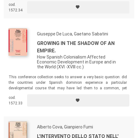
politico e istituzionale ha comportato la messa a fuoco dei nodi
cod.
principali della storia italiana dal secondo dopoguerra alla fine del
1572.34
secolo XX.
Giuseppe De Luca, Gaetano Sabatini
GROWING IN THE SHADOW OF AN
EMPIRE.
How Spanish Colonialism Affected
Economic Development in Europe and in
the World (XVI -XVIII cc.)
This conference collection seeks to answer a very basic question: did
the countries under Spanish dominion experience a particular
developmental course that may have led them to a common, yet
distinct, type of modernization?
cod.
1572.33
Alberto Cova, Gianpiero Fumi
L'INTERVENTO DELLO STATO NELL'