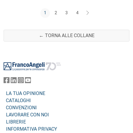
1
2
3
4
← TORNA ALLE COLLANE
Footer
LA TUA OPINIONE
CATALOGHI
CONVENZIONI
LAVORARE CON NOI
LIBRERIE
INFORMATIVA PRIVACY