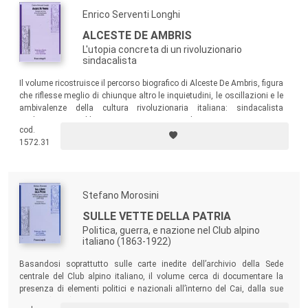
complementari.
Enrico Serventi Longhi
Un primo punto riguarda la dimensione più strutturata ed
istituzionale della storia: Stati, apparati burocratici,
ALCESTE DE AMBRIS
strutture giuridiche, relazioni internazionali e vicende
L'utopia concreta di un rivoluzionario
sindacalista
macroeconomiche con prevalente interesse per i temi
dell'antico regime e della modernizzazione, che
Il volume ricostruisce il percorso biografico di Alceste De Ambris, figura
che riflesse meglio di chiunque altro le inquietudini, le oscillazioni e le
costituiscono oramai, come è noto, una sorta di snodo
ambivalenze della cultura rivoluzionaria italiana: sindacalista
cruciale del percorso della ricerca storica. Ma il
rivoluzionario, libertario, cospiratore, deputato, interventista,
cod.
Dipartimento riserva significativa attenzione a quella
sansepolcrista, dannunziano, legionario, antifascista, massone,
1572.31
quattro volte esule in terra straniera...
dimensione più fluida, quotidiana e corale del vivere che può
anche riassumersi nella storia sociale, della mentalità e
nella storia d'impresa.
Stefano Morosini
Va da sé che la Collana non pretende di «dire tutto», né di
rendere esaustivamente conto dei «lavori in corso», magari
SULLE VETTE DELLA PATRIA
Politica, guerra, e nazione nel Club alpino
sacrificando a un'immagine forzatamente unitaria e
italiano (1863-1922)
monocorde il libero dispiegarsi di vocazioni che connota la
ricerca. Ambisce invece a proporsi come vetrina e talvolta
Basandosi soprattutto sulle carte inedite dell’archivio della Sede
centrale del Club alpino italiano, il volume cerca di documentare la
«manifesto» di alcune tematiche «forti» intorno a cui si
presenza di elementi politici e nazionali all’interno del Cai, dalla sue
aggrega l'impegno del Dipartimento ma anche il più
origini (1863), con le rivendicazioni delle aree di lingua italiana