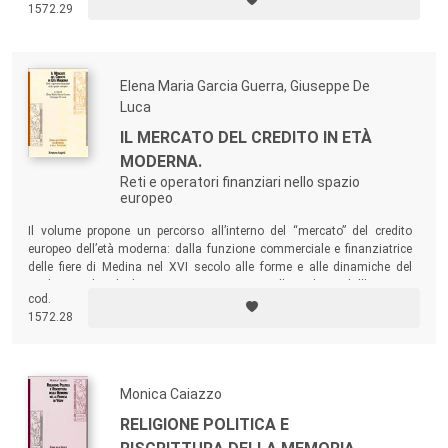
1572.29
evidenzia l’effettivo coinvolgimento in tale processo dei due istituti di
credito.
Elena Maria Garcia Guerra, Giuseppe De
Luca
IL MERCATO DEL CREDITO IN ETÀ
MODERNA.
Reti e operatori finanziari nello spazio
europeo
Il volume propone un percorso all’interno del “mercato” del credito
europeo dell’età moderna: dalla funzione commerciale e finanziatrice
delle fiere di Medina nel XVI secolo alle forme e alle dinamiche del
credito rurale ad Almagro, in Francia e in Valle Padana; dall’animato
cod.
sistema creditizio bolognese alla funzione strategica dei sensali
1572.28
finanziari a Milano e a Madrid…
Monica Caiazzo
RELIGIONE POLITICA E