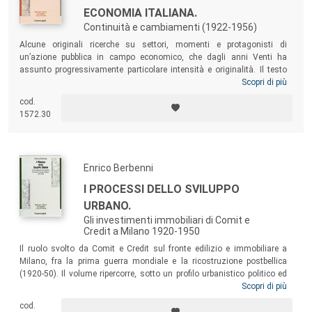
ECONOMIA ITALIANA.
Continuità e cambiamenti (1922-1956)
Alcune originali ricerche su settori, momenti e protagonisti di
un’azione pubblica in campo economico, che dagli anni Venti ha
assunto progressivamente particolare intensità e originalità. Il testo
approfondisce particolari profili dell’intervento dello Stato come
Scopri di più
regolatore, promotore o imprenditore, un intervento dettato tanto da
cod.
progettazioni organiche quanto da urgenze e problemi derivanti dagli
1572.30
assetti inadeguati delle strutture economiche nazionali.
Enrico Berbenni
I PROCESSI DELLO SVILUPPO
URBANO.
Gli investimenti immobiliari di Comit e
Credit a Milano 1920-1950
Il ruolo svolto da Comit e Credit sul fronte edilizio e immobiliare a
Milano, fra la prima guerra mondiale e la ricostruzione postbellica
(1920-50). Il volume ripercorre, sotto un profilo urbanistico politico ed
economico, le principali tappe della convulsa trasformazione
Scopri di più
“geografica” e “funzionale” di Milano, che proprio in quegli anni si
cod.
stava affermando come principale piazza immobiliare del Regno, ed