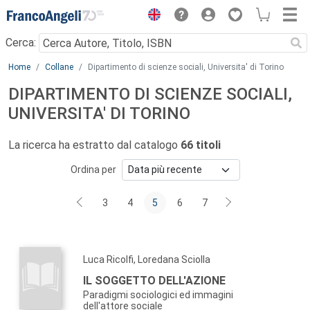
Menu
Cerca:
Main content
Home
Collane
Dipartimento di scienze sociali, Universita' di Torino
DIPARTIMENTO DI SCIENZE SOCIALI,
UNIVERSITA' DI TORINO
La ricerca ha estratto dal catalogo
66 titoli
Ordina per
3
4
5
6
7
Luca Ricolfi, Loredana Sciolla
IL SOGGETTO DELL'AZIONE
Paradigmi sociologici ed immagini
dell'attore sociale