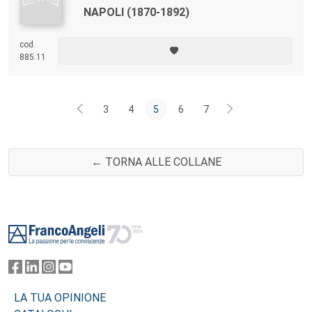
NAPOLI (1870-1892)
cod.
885.11
3
4
5
6
7
← TORNA ALLE COLLANE
Footer
LA TUA OPINIONE