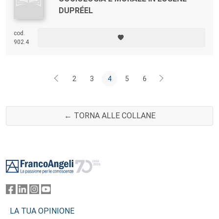
DUPRÉEL
cod.
902.4
2
3
4
5
6
← TORNA ALLE COLLANE
Footer
LA TUA OPINIONE