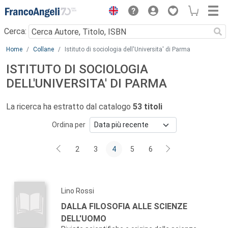
Menu
Cerca:
Main content
Home
Collane
Istituto di sociologia dell'Universita' di Parma
ISTITUTO DI SOCIOLOGIA
DELL'UNIVERSITA' DI PARMA
La ricerca ha estratto dal catalogo
53 titoli
Ordina per
2
3
4
5
6
Lino Rossi
DALLA FILOSOFIA ALLE SCIENZE
DELL'UOMO