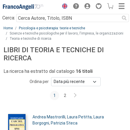
Menu
Cerca:
Main content
Home
Psicologia e psicoterapia: teorie e tecniche
Scienze e tecniche psicologiche per il lavoro, l'impresa, le organizzazioni
Teoria e tecniche di ricerca
LIBRI DI TEORIA E TECNICHE DI
RICERCA
La ricerca ha estratto dal catalogo
16 titoli
Ordina per
1
2
Autori:
Andrea Mastrorilli
,
Laura Petitta
,
Laura
Borgogni
,
Patrizia Steca