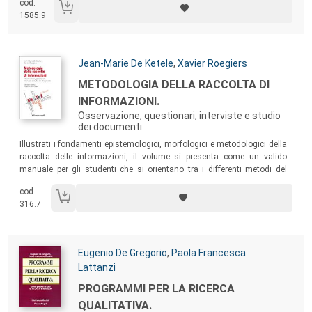
cod.
comunicazione dei risultati, una ricca bibliografia di approfondimento
1585.9
sugli assunti teorici e metodologici di base della ricerca qualitativa.
Autori:
Jean-Marie De Ketele
,
Xavier Roegiers
Titolo:
METODOLOGIA DELLA RACCOLTA DI
INFORMAZIONI.
Osservazione, questionari, interviste e studio
dei documenti
Sommario:
Illustrati i fondamenti epistemologici, morfologici e metodologici della
raccolta delle informazioni, il volume si presenta come un valido
manuale per gli studenti che si orientano tra i differenti metodi del
processo, ma anche come stimolante riflessione per gli esperti che
cod.
intendono approfondire una delle componenti fondamentali del proprio
316.7
lavoro.
Autori:
Eugenio De Gregorio
,
Paola Francesca
Lattanzi
Titolo:
PROGRAMMI PER LA RICERCA
QUALITATIVA.