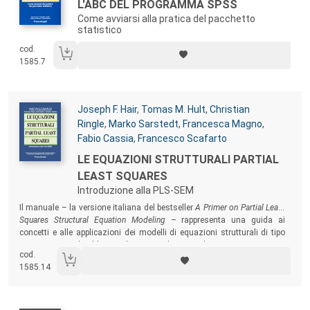
Titolo:
L'ABC DEL PROGRAMMA SPSS
Come avviarsi alla pratica del pacchetto
statistico
cod.
1585.7
Autori:
Joseph F. Hair
,
Tomas M. Hult
,
Christian
Ringle
,
Marko Sarstedt
,
Francesca Magno
,
Fabio Cassia
,
Francesco Scafarto
Titolo:
LE EQUAZIONI STRUTTURALI PARTIAL
LEAST SQUARES
Introduzione alla PLS-SEM
Sommario:
Il manuale – la versione italiana del bestseller
A Primer on Partial Least
Squares Structural Equation Modeling
– rappresenta una guida ai
concetti e alle applicazioni dei modelli di equazioni strutturali di tipo
PLS, permettendo al lettore di comprendere e applicare correttamente e
cod.
in autonomia questo metodo.
1585.14