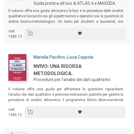
Guida pratica all'uso di ATLAS.ti e MAXQDA
Sommario:
Il volume offre una guida attraverso le fasi e le procedure delle analisi
qualitative toccando sia gli aspetti tecnici e operativi sia le questioni di
ordine teorico-metodologico. Un testo per studenti e laureandi, ma
anche per docenti e ricercatori.
cod.
1585.13
Autori:
Mariella Pacifico
,
Lucia Coppola
Titolo:
NVIVO: UNA RISORSA
METODOLOGICA.
Procedure per l'analisi dei dati qualitativi
Sommario:
Il volume offre una guida per affrontare le questioni riguardanti
l’analisi dei dati qualitativi e preziose indicazioni pratiche per gestire le
procedure di analisi attraverso il programma NVivo (Non-numerical
Unstructured Data*Indexing, Searching and Theorizing Vivo).
cod.
1585.12