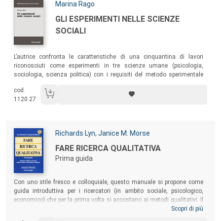
Autori:
Marina Rago
Titolo:
GLI ESPERIMENTI NELLE SCIENZE
SOCIALI
Sommario:
L’autrice confronta le caratteristiche di una cinquantina di lavori
riconosciuti come esperimenti in tre scienze umane (psicologia,
sociologia, scienza politica) con i requisiti del metodo sperimentale
secondo il modello classico ideato da Galileo e codificato da Torricelli.
cod.
1120.27
Autori:
Richards Lyn
,
Janice M. Morse
Titolo:
FARE RICERCA QUALITATIVA
Prima guida
Sommario:
Con uno stile fresco e colloquiale, questo manuale si propone come
guida introduttiva per i ricercatori (in ambito sociale, psicologico,
economico) che per la prima volta si accostano ai metodi qualitativi. Il
testo affianca alle indicazioni pratiche per superare le sfide insite nelle
Scopri di più
fasi di progettazione, di raccolta e analisi dei dati, di costruzione e