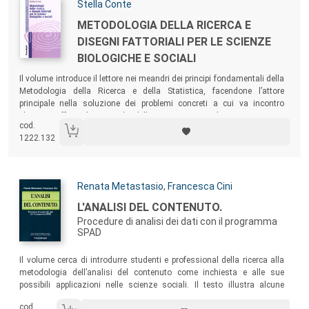
Autori:
Stella Conte
Titolo:
METODOLOGIA DELLA RICERCA E
DISEGNI FATTORIALI PER LE SCIENZE
BIOLOGICHE E SOCIALI
Sommario:
Il volume introduce il lettore nei meandri dei principi fondamentali della
Metodologia della Ricerca e della Statistica, facendone l’attore
principale nella soluzione dei problemi concreti a cui va incontro
chiunque affronti le tematiche della ricerca in generale. Uno strumento
cod.
pratico per lo studioso nell’individuazione dei disegni sperimentali più
1222.132
appropriati alle proprie ricerche.
Autori:
Renata Metastasio
,
Francesca Cini
Titolo:
L'ANALISI DEL CONTENUTO.
Procedure di analisi dei dati con il programma
SPAD
Sommario:
Il volume cerca di introdurre studenti e professional della ricerca alla
metodologia dell’analisi del contenuto come inchiesta e alle sue
possibili applicazioni nelle scienze sociali. Il testo illustra alcune
procedure e tecniche di analisi multivariata utilizzate per l’analisi dei
cod.