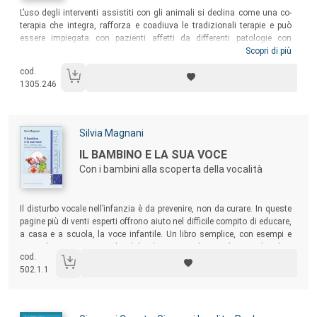
Sommario:
L’uso degli interventi assistiti con gli animali si declina come una co-
terapia che integra, rafforza e coadiuva le tradizionali terapie e può
essere impiegata con pazienti affetti da differenti patologie con
obiettivi di miglioramento comportamentale, fisico, cognitivo,
Scopri di più
psicosociale e psicologico-emotivo. Il volume illustra l’esperienza di chi
cod.
– l’associazione
Antropozoa
– da vent’anni lavora in questo campo e
1305.246
sottolinea l’importanza della presenza della pet therapy in un ospedale
pediatrico.
Autori:
Silvia Magnani
Titolo:
IL BAMBINO E LA SUA VOCE
Con i bambini alla scoperta della vocalità
Sommario:
Il disturbo vocale nell’infanzia è da prevenire, non da curare. In queste
pagine più di venti esperti offrono aiuto nel difficile compito di educare,
a casa e a scuola, la voce infantile. Un libro semplice, con esempi e
consigli pratici per quegli adulti che non vogliono educare i bambini
cod.
solo alle buone maniere.
502.1.1