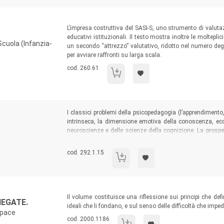
Sommario:
L’impresa costruttiva del SASI-S, uno strumento di valuta
educativi istituzionali. Il testo mostra inoltre le moltep
cuola (Infanzia-
un secondo “attrezzo” valutativo, ridotto nel numero de
per avviare raffronti su larga scala.
Codice libro:
cod. 260.61
Sasi - S.
Sommario:
I classici problemi della psicopedagogia (l’apprendimento,
intrinseca, la dimensione emotiva della conoscenza, ecc.)
neuroscienze e delle scienze della cognizione. La prospe
costruttivistica che collega le ricerche psicogenetiche di P
di Bruner.
Codice libro:
cod. 292.1.15
Lezioni di psicopedagogia
Sommario:
Il volume costituisce una riflessione sui principi che defin
 NEGATE.
ideali che li fondano, e sul senso delle difficoltà che imp
 pace
Codice libro:
cod. 2000.1186
Infanzie invisibili, infanzie negate.