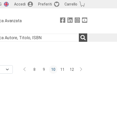
G
Accedi
Preferiti
Carrello
ca Avanzata
8
9
10
11
12