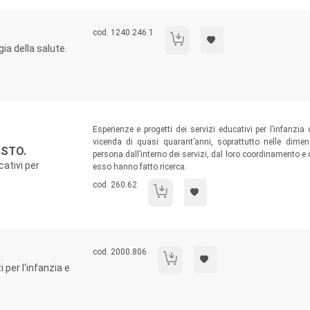
Codice libro:
cod. 1240.246.1
Lo sguardo di Igea.
gia della salute.
Sommario:
Esperienze e progetti dei servizi educativi per l’infanzi
vicenda di quasi quarant’anni, soprattutto nelle dimens
USTO.
persona dall’interno dei servizi, dal loro coordinamento e d
cativi per
esso hanno fatto ricerca.
Codice libro:
cod. 260.62
Una pedagogia del buon gusto.
Codice libro:
cod. 2000.806
Il presente ricordato.
 per l'infanzia e