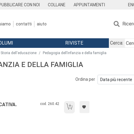
EN
PUBBLICARE CON NOI
COLLANE
APPUNTAMENTI
Ricer
 siamo
contatti
aiuto
OLUMI
RIVISTE
Cerca:
Storia dell'educazione
Pedagogia dell’infanzia e della famiglia
FANZIA E DELLA FAMIGLIA
Ordina per
Codice libro:
CATIVA.
cod. 260.42
Manuale di psicologia educativa.