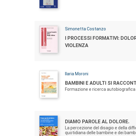
Autori:
Simonetta Costanzo
Titolo:
I PROCESSI FORMATIVI: DOLOR
VIOLENZA
Autori:
Ilaria Moroni
Titolo:
BAMBINI E ADULTI SI RACCON
Formazione e ricerca autobiografica
Autori:
Titolo:
DIAMO PAROLE AL DOLORE.
La percezione del disagio e della diffi
quotidiana delle bambine e dei bambi