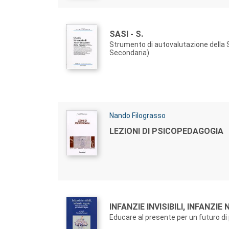
Autori:
Titolo:
SASI - S.
Strumento di autovalutazione della S
Secondaria)
Autori:
Nando Filograsso
Titolo:
LEZIONI DI PSICOPEDAGOGIA
Autori:
Titolo:
INFANZIE INVISIBILI, INFANZIE
Educare al presente per un futuro di