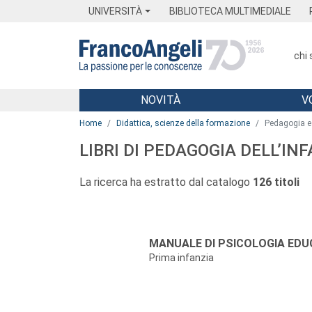
Menu
Main content
Footer
Menu
UNIVERSITÀ
BIBLIOTECA MULTIMEDIALE
chi
NOVITÀ
V
Main content
Home
Didattica, scienze della formazione
Pedagogia e 
LIBRI DI PEDAGOGIA DELL’IN
La ricerca ha estratto dal catalogo
126 titoli
Autori:
Titolo:
MANUALE DI PSICOLOGIA EDU
Prima infanzia