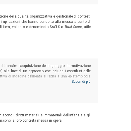
zione della qualità organizzativa e gestionale di contesti
lici implicazioni che hanno condotto alla messa a punto di
gli item, validato e denominato SASI-S a
Total Score
, utile
 il transfer, l’acquisizione del linguaggio, la motivazione
 alla luce di un approccio che includa i contributi delle
ttiva di indagine delineata si ispira a una epistemologia
iaget ai più recenti contributi del cognitivismo culturalista
Scopri di più
iscono i diritti materiali e immateriali dell’infanzia e gli
ediscono la loro concreta messa in opera.