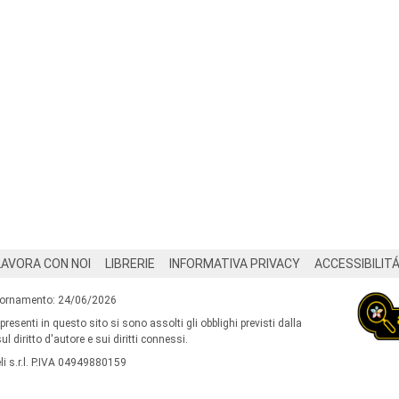
LAVORA CON NOI
LIBRERIE
INFORMATIVA PRIVACY
ACCESSIBILIT
iornamento: 24/06/2026
 presenti in questo sito si sono assolti gli obblighi previsti dalla
l diritto d'autore e sui diritti connessi.
i s.r.l. P.IVA 04949880159