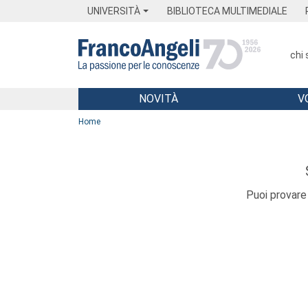
Menu
Main content
Footer
Menu
UNIVERSITÀ
BIBLIOTECA MULTIMEDIALE
chi
NOVITÀ
V
Main content
Home
Puoi provare