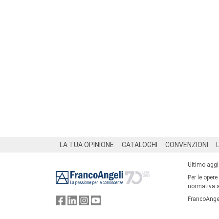
Footer
LA TUA OPINIONE
CATALOGHI
CONVENZIONI
Ultimo agg
Per le opere
normativa su
FrancoAngel