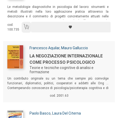
Sommario:
Le metodologie diagnostiche in psicologia del lavoro: strumenti e
metodi illustrati nella loro applicazione pratica attraverso la
descrizione e il commento di progetti concretamente attuati nelle
organizzazioni. Una presentazione che risulterà efficace sia per le
cod.
direzioni aziendali che per i consulenti.
100.735
Autori:
Francesco Aquilar
,
Mauro Galluccio
Titolo:
LA NEGOZIAZIONE INTERNAZIONALE
COME PROCESSO PSICOLOGICO
Teorie e tecniche cognitive di analisi e
formazione
Sommario:
Un contributo originale su un tema che sempre più coinvolge
funzionari, diplomatici, politici, cooperatori e addetti alle Ong …
Contemperando conoscenze di psicologia/psicoterapia cognitiva e di
scienze politiche, il testo esamina un’ampia gamma di teorie e di dati
cod. 2001.63
per spiegare funzioni, disfunzioni e miglioramenti possibili dei
processi di negoziazione, sia in condizioni ottimali che soprattutto in
condizioni avverse.
Autori:
Paolo Basco
,
Laura Del Citerna