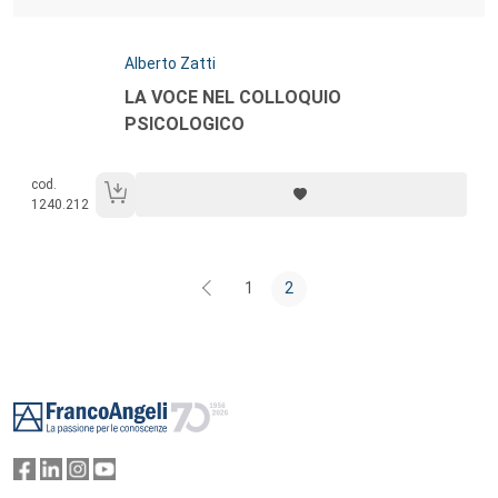
Autori:
Alberto Zatti
Titolo:
LA VOCE NEL COLLOQUIO
PSICOLOGICO
cod.
1240.212
1
2
Footer