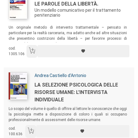
Titolo:
LE PAROLE DELLA LIBERTÀ.
Un modello comunicativo per il trattamento
penitenziario
Sommario:
Un originale metodo di intervento trattamentale – pensato in
particolare per la realtà carceraria, ma adatto anche ad altre situazioni
che presentino costrizioni della libertà – per favorire processi di
responsabilizzazione e cambiamento.
cod.
1305.106
Autori:
Andrea Castiello d'Antonio
Titolo:
LA SELEZIONE PSICOLOGICA DELLE
RISORSE UMANE: L'INTERVISTA
INDIVIDUALE
Sommario:
Lo scopo del volume è quello di offrire al lettore le conoscenze che oggi
la psicologia mette a disposizione di coloro i quali si occupano
professionalmente di assessment delle risorse umane.
cod.
100.636