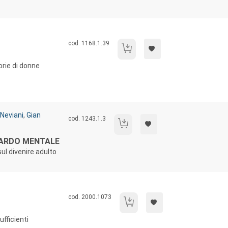
Codice libro:
cod. 1168.1.39
Tempo di vecchiaia
orie di donne
 Neviani
,
Gian
Codice libro:
cod. 1243.1.3
La sfida tra sviluppo e ritardo mentale
TARDO MENTALE
ul divenire adulto
Codice libro:
cod. 2000.1073
Legami di cura
ufficienti