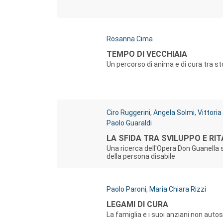
Autori:
Rosanna Cima
Titolo:
TEMPO DI VECCHIAIA
Un percorso di anima e di cura tra st
Autori:
Ciro Ruggerini
,
Angela Solmi
,
Vittoria
Paolo Guaraldi
Titolo:
LA SFIDA TRA SVILUPPO E RI
Una ricerca dell'Opera Don Guanella s
della persona disabile
Autori:
Paolo Paroni
,
Maria Chiara Rizzi
Titolo:
LEGAMI DI CURA
La famiglia e i suoi anziani non autos