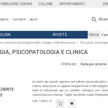
EN
PUBBLICARE CON NOI
COLLANE
APPUNTAMENTI
Ricer
 siamo
contatti
aiuto
OLUMI
RIVISTE
Cerca:
ze e tecniche psicologiche dello sviluppo e dell'educazione
Età senile: psicologia
OGIA, PSICOPATOLOGIA E CLINICA
Ordina per
Sommario:
Un testo per quanti operano nel settore psico-educativo 
ricerca, attenzione ai rapporti interpersonali e alle esige
AZIENTE
tutte le indicazioni per un corretto colloquio con l’an
TO
comunicazione stessa: “saper ascoltare, saper interpretare,
Codice libro:
cod. 1240.2.12
La comunicazione con il paziente anzi