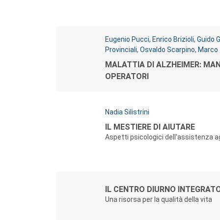
Autori:
Eugenio Pucci
,
Enrico Brizioli
,
Guido G
Provinciali
,
Osvaldo Scarpino
,
Marco 
Titolo:
MALATTIA DI ALZHEIMER: MAN
OPERATORI
Autori:
Nadia Silistrini
Titolo:
IL MESTIERE DI AIUTARE
Aspetti psicologici dell'assistenza ag
Autori:
Titolo:
IL CENTRO DIURNO INTEGRATO
Una risorsa per la qualità della vita