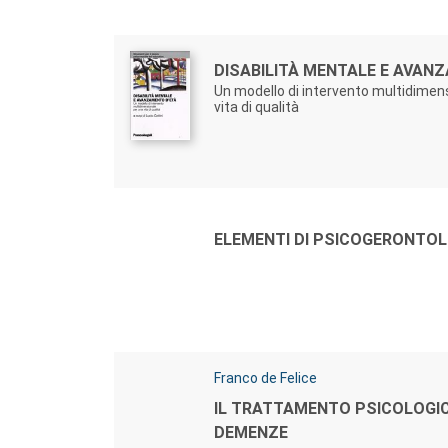
Autori:
Titolo:
DISABILITÀ MENTALE E AVAN
Un modello di intervento multidimen
vita di qualità
Autori:
Titolo:
ELEMENTI DI PSICOGERONTOL
Autori:
Franco de Felice
Titolo:
IL TRATTAMENTO PSICOLOGI
DEMENZE