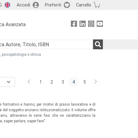
G
Accedi
Preferiti
Carrello
ca Avanzata
, psicopatologia e clinica
1
2
3
4
5
e formativo e hanno, per motivi di prassi lavorativa e di
nze del soggetto anziano istituzionalizzato. Il volume offre
ziano, attraverso le varie fasi che ne caratterizzano la
 saper parlare, saper fare”.
ano istituzionalizzato