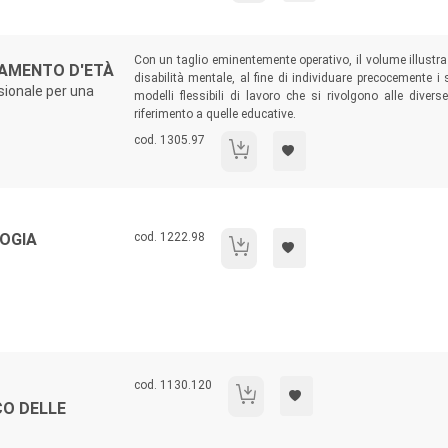
Sommario:
Con un taglio eminentemente operativo, il volume illust
ZAMENTO D'ETÀ
disabilità mentale, al fine di individuare precocemente i
sionale per una
modelli flessibili di lavoro che si rivolgono alle diver
riferimento a quelle educative.
Codice libro:
cod. 1305.97
Disabilità mentale e avanzamento d'età
Codice libro:
OGIA
cod. 1222.98
Elementi di psicogerontologia
Codice libro:
cod. 1130.120
Il trattamento psicologico delle demen
CO DELLE