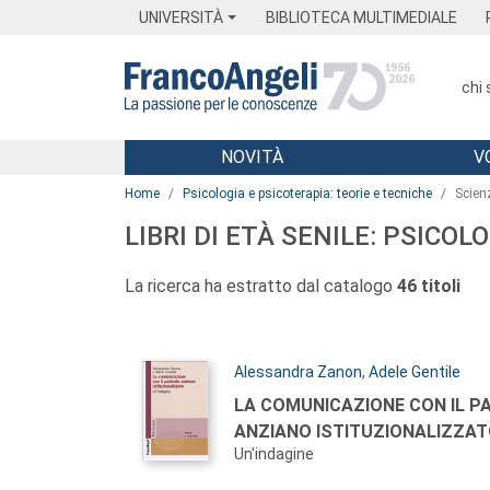
Menu
Main content
Footer
Menu
UNIVERSITÀ
BIBLIOTECA MULTIMEDIALE
chi
NOVITÀ
V
Main content
Home
Psicologia e psicoterapia: teorie e tecniche
Scien
LIBRI DI ETÀ SENILE: PSICOL
La ricerca ha estratto dal catalogo
46 titoli
Autori:
Alessandra Zanon
,
Adele Gentile
Titolo:
LA COMUNICAZIONE CON IL P
ANZIANO ISTITUZIONALIZZA
Un'indagine