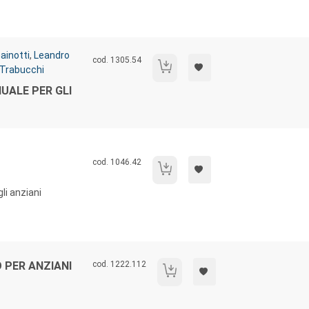
ainotti
,
Leandro
Codice libro:
cod. 1305.54
Malattia di Alzheimer: manuale per gli op
Trabucchi
UALE PER GLI
Codice libro:
cod. 1046.42
Il mestiere di aiutare
li anziani
Codice libro:
 PER ANZIANI
cod. 1222.112
Il Centro diurno integrato per anziani