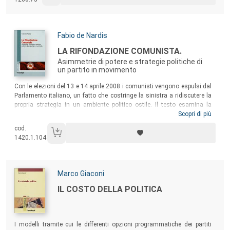
Autori:
Fabio de Nardis
Titolo:
LA RIFONDAZIONE COMUNISTA.
Asimmetrie di potere e strategie politiche di
un partito in movimento
Sommario:
Con le elezioni del 13 e 14 aprile 2008 i comunisti vengono espulsi dal
Parlamento italiano, un fatto che costringe la sinistra a ridiscutere la
propria strategia in un ambiente politico ostile. Il testo esamina la
dialettica interna e i meccanismi di elaborazione strategica di una
Scopri di più
forza politica che rivendica una cultura di trasformazione,
cod.
dibattendosi fra tradizione e innovazione, in un’epoca particolarmente
1420.1.104
critica per i partiti della sinistra radicale.
Autori:
Marco Giaconi
Titolo:
IL COSTO DELLA POLITICA
Sommario:
I modelli tramite cui le differenti opzioni programmatiche dei partiti