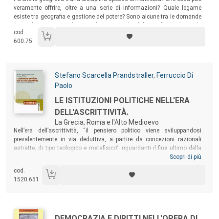
veramente offrire, oltre a una serie di informazioni? Quale legame
esiste tra geografia e gestione del potere? Sono alcune tra le domande
a cui il testo cerca di rispondere, partendo dal significato di parole
cod.
come “geografia” e “geopolitica”, usate molto spesso, ma il cui
600.75
significato è più che mai indefinito e confuso.
Autori:
Stefano Scarcella Prandstraller
,
Ferruccio Di
Paolo
Titolo:
LE ISTITUZIONI POLITICHE NELL'ERA
DELL'ASCRITTIVITÀ.
La Grecia, Roma e l'Alto Medioevo
Sommario:
Nell’era dell’ascrittività, “il pensiero politico viene sviluppandosi
prevalentemente in via deduttiva, a partire da concezioni razionali
astratte, di tipo teologico e metafisico”, riguardanti il fine ultimo della
vita umana e “l’essenza del sociale”. Solo la profonda “rottura”
Scopri di più
conseguente all’affermazione della soggettività renderà possibile una
cod.
società di soggetti liberi ed eguali, legittimamente titolari di interessi
1520.651
particolaristici e ideali divergenti, che richiederà la creazione di
istituzioni politiche capaci di mediare, che diano vita ai valori moderni
di sovranità popolare e democrazia rappresentativa.
Autori:
Titolo:
DEMOCRAZIA E DIRITTI NELL'OPERA DI