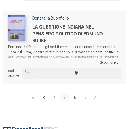
Autori:
Donatella Buonfiglio
Titolo:
LA QUESTIONE INDIANA NEL
PENSIERO POLITICO DI EDMUND
BURKE
Sommario:
Partendo dall’esame degli scritti e dei discorsi burkeani elaborati tra il
1774 e il 1794, il testo mette in risalto la rilevanza dei temi politici in
essi contenuti, sottolineando come la questione indiana si inserisca
in una linea di continuità col resto della sua vastissima produzione. In
Scopri di più
tali scritti, infatti, si possono individuare argomenti centrali del
cod.
pensiero dell’irlandese, quali la rappresentanza, la sovranità, l’obbligo
303.29
politico, la tradizione, i diritti...
3
4
5
6
7
Footer