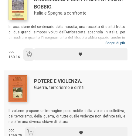
BOBBIO.
Italia e Spagna a confronto
Sommario:
In occasione del centenario della nascita, una raccolta di scritti frutto
di due grandi simposi voluti dall’Ambasciata spagnola in Italia, per
dimostrare quanto l’insegnamento del filosofo abbia spazio anche in
Spagna. I saggi raccolti sono stati dedicati al bilancio dell’apporto
Scopri di più
bobbiano alla teoria giuridica, con particolare riferimento alla
cod.
problematica dei diritti umani che nell’opera del filosofo torinese
160.16
occupa una posizione di assoluta centralità.
Autori:
Titolo:
POTERE E VIOLENZA.
Guerra, terrorismo e diritti
Sommario:
Il volume propone un’immagine poco nobile della violenza collettiva,
del terrorismo, della guerra, di tutte quelle violenze non definite tali, e
ne offre una diversa chiave di lettura.
cod.
1260.75