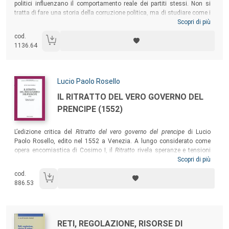
politici influenzano il comportamento reale dei partiti stessi. Non si
tratta di fare una storia della corruzione politica, ma di studiare come i
programmi dei partiti interagiscono con quella che Machiavelli
Scopri di più
chiamava la “realtà effettuale”. Da questo punto di vista, il volume
cod.
cerca di modificare alcuni degli approcci teorici della tradizione
1136.64
empirista, per rendere conto di una serie di trasformazioni dei sistemi
politici contemporanei.
Autori:
Lucio Paolo Rosello
Titolo:
IL RITRATTO DEL VERO GOVERNO DEL
PRENCIPE (1552)
Sommario:
L’edizione critica del
Ritratto del vero governo del prencipe
di Lucio
Paolo Rosello, edito nel 1552 a Venezia. A lungo considerato come
opera encomiastica di Cosimo I, il
Ritratto
rivela speranze e tensioni
religiose presenti nei circoli culturali, per la verità sempre più soffocate
Scopri di più
dall’Inquisizione romana. Il volume mette a fuoco il vero significato
cod.
dell’opera, individuando messaggi celati, che consentono di superare
886.53
l’immagine superficiale attribuitale.
Autori:
Titolo:
RETI, REGOLAZIONE, RISORSE DI