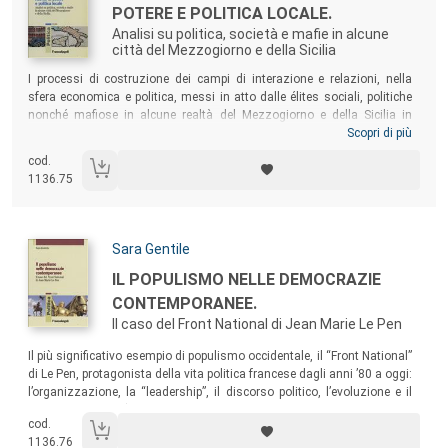
POTERE E POLITICA LOCALE.
Analisi su politica, società e mafie in alcune
città del Mezzogiorno e della Sicilia
Sommario:
I processi di costruzione dei campi di interazione e relazioni, nella
sfera economica e politica, messi in atto dalle élites sociali, politiche
nonché mafiose in alcune realtà del Mezzogiorno e della Sicilia in
particolare: emerge la capacità di tali attori nell’esercitare la
Scopri di più
competenza cognitiva e relazionale nella gestione delle risorse di
cod.
potere a livello locale, anche al fine di collocarsi strategicamente
1136.75
rispetto ai processi di regolazione sul piano nazionale e globale.
Autori:
Sara Gentile
Titolo:
IL POPULISMO NELLE DEMOCRAZIE
CONTEMPORANEE.
Il caso del Front National di Jean Marie Le Pen
Sommario:
Il più significativo esempio di populismo occidentale, il “Front National”
di Le Pen, protagonista della vita politica francese dagli anni ’80 a oggi:
l’organizzazione, la “leadership”, il discorso politico, l’evoluzione e il
consolidamento (fino all’esplosione elettorale delle presidenziali del
cod.
2002) di un movimento che induce a riflettere sulla portata del
1136.76
fenomeno come effetto della “crisi della modernità”.