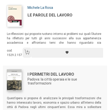
Autori:
Michele La Rosa
Titolo:
LE PAROLE DEL LAVORO
Sommario:
Le riflessioni qui proposte ruotano intorno ai problemi sui quali l’Autore
ha riflettuto per tutti gli anni successivi alla sua appartenenza
accademica e affrontano temi che hanno riguardato sia
l’insegnamento, sia le analisi teoriche via via affrontate, sia le diverse
cod.
e numerose ricerche nazionali e internazionali che l’Autore ha diretto o
1529.2.157
alle quali ha lavorato o semplicemente collaborato.
Autori:
Titolo:
I PERIMETRI DEL LAVORO
Padova: la città operaia e le sue
trasformazioni
Sommario:
Quest’opera si propone di analizzare le principali trasformazioni che
hanno interessato lavoro, economia e spazio urbano all’interno della
città di Padova negli ultimi cinquant’anni. Essa mira a sollecitare