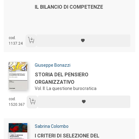
Autori:
Titolo:
IL BILANCIO DI COMPETENZE
cod.
1137.24
Autori:
Giuseppe Bonazzi
Titolo:
STORIA DEL PENSIERO
ORGANIZZATIVO
Vol. II: La questione burocratica
cod.
1520.367
Autori:
Sabrina Colombo
Titolo:
I CRITERI DI SELEZIONE DEL