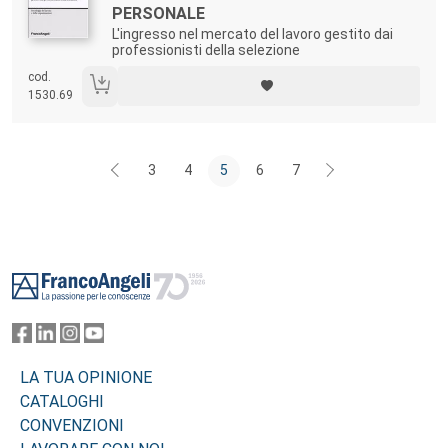
PERSONALE
L'ingresso nel mercato del lavoro gestito dai
professionisti della selezione
cod.
1530.69
3
4
5
6
7
Footer
LA TUA OPINIONE
CATALOGHI
CONVENZIONI