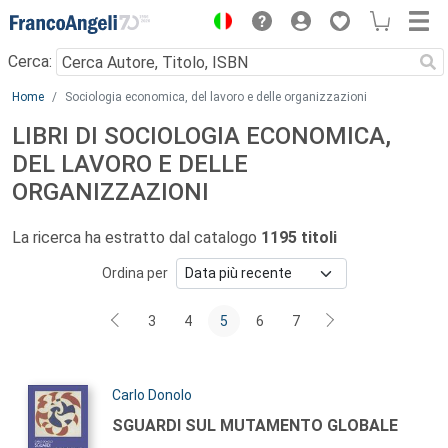
Menu
Cerca:
Main content
Home
Sociologia economica, del lavoro e delle organizzazioni
LIBRI DI SOCIOLOGIA ECONOMICA,
DEL LAVORO E DELLE
ORGANIZZAZIONI
La ricerca ha estratto dal catalogo
1195 titoli
Ordina per
3
4
5
6
7
Autori:
Carlo Donolo
Titolo:
SGUARDI SUL MUTAMENTO GLOBALE