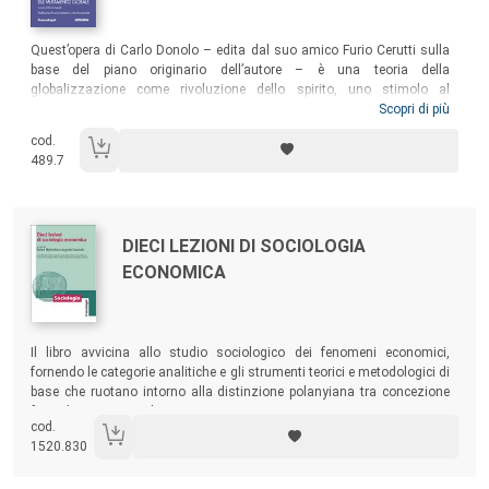
Sommario:
Quest’opera di Carlo Donolo – edita dal suo amico Furio Cerutti sulla
base del piano originario dell’autore – è una teoria della
globalizzazione come rivoluzione dello spirito, uno stimolo al
ripensamento della posizione dell’essere umano nel mondo dopo che
Scopri di più
questo si è allargato a dismisura e si è rovesciato il rapporto fra ciò
cod.
che è globale e ciò che è locale. La riflessione approfondita,
489.7
multidimensionale e pluridisciplinare di Donolo contribuisce a una
penetrazione originale degli snodi e degli enigmi della globalizzazione.
Autori:
Titolo:
DIECI LEZIONI DI SOCIOLOGIA
ECONOMICA
Sommario:
Il libro avvicina allo studio sociologico dei fenomeni economici,
fornendo le categorie analitiche e gli strumenti teorici e metodologici di
base che ruotano intorno alla distinzione polanyiana tra concezione
formale e sostanziale.
cod.
1520.830