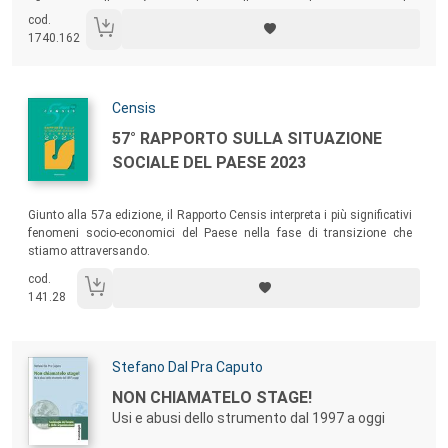
riflessioni sulla città come bene collettivo e al contempo vuole
cod.
contribuire a ripensare il rapporto tra lavoro, spazio urbano e azione
1740.162
sindacale.
Autori:
Censis
Titolo:
57° RAPPORTO SULLA SITUAZIONE
SOCIALE DEL PAESE 2023
Sommario:
Giunto alla 57a edizione, il Rapporto Censis interpreta i più significativi
fenomeni socio-economici del Paese nella fase di transizione che
stiamo attraversando.
cod.
141.28
Autori:
Stefano Dal Pra Caputo
Titolo:
NON CHIAMATELO STAGE!
Usi e abusi dello strumento dal 1997 a oggi