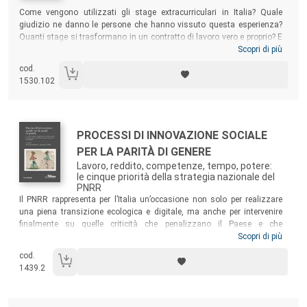
Sommario:
Come vengono utilizzati gli stage extracurriculari in Italia? Quale
giudizio ne danno le persone che hanno vissuto questa esperienza?
Quanti stage si trasformano in un contratto di lavoro vero e proprio? E
quanto sono trasparenti le aziende nei loro annunci di offerta di stage?
Scopri di più
Il volume cerca di rispondere a tutte queste domande aprendo una
cod.
riflessione sugli stage extracurriculari, a distanza di oltre 25 anni dalla
1530.102
loro introduzione, e presentando dati che possono contribuire a creare
una nuova consapevolezza intorno al tema.
Autori:
Titolo:
PROCESSI DI INNOVAZIONE SOCIALE
PER LA PARITÀ DI GENERE
Lavoro, reddito, competenze, tempo, potere:
le cinque priorità della strategia nazionale del
PNRR
Sommario:
Il PNRR rappresenta per l’Italia un’occasione non solo per realizzare
una piena transizione ecologica e digitale, ma anche per intervenire
finalmente su quelle criticità che penalizzano il Paese e che
riguardano, in particolare, le persone con disabilità, i giovani, le donne
Scopri di più
e il Sud. In tale prospettiva, questo testo offre una riflessione articolata
cod.
e approfondita rispetto ad alcuni specifici temi interconnessi alla
1439.2
discriminazione verso le donne.