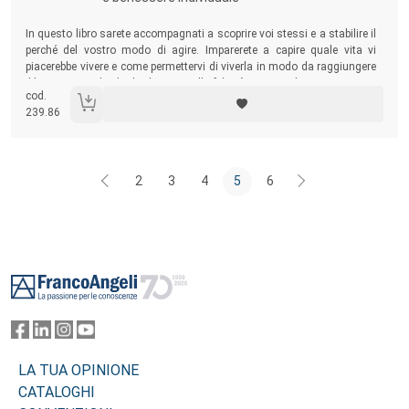
Sommario:
In questo libro sarete accompagnati a scoprire voi stessi e a stabilire il
perché del vostro modo di agire. Imparerete a capire quale vita vi
piacerebbe vivere e come permettervi di viverla in modo da raggiungere
il benessere individuale che porta alla felicità vostra e dei vostri cari.
cod.
239.86
2
3
4
5
6
Footer
LA TUA OPINIONE
CATALOGHI