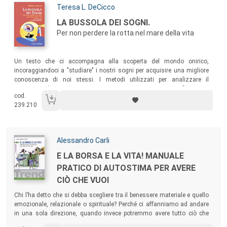
Autori:
Teresa L. DeCicco
Titolo:
LA BUSSOLA DEI SOGNI.
Per non perdere la rotta nel mare della vita
Sommario:
Un testo che ci accompagna alla scoperta del mondo onirico,
incoraggiandoci a "studiare" i nostri sogni per acquisire una migliore
conoscenza di noi stessi. I metodi utilizzati per analizzare il
contenuto dei sogni, tutti rigorosamente testati e scientificamente
cod.
convalidati, vengono qui spiegati con estrema semplicità e ricchezza
239.210
di esempi.
Autori:
Alessandro Carli
Titolo:
E LA BORSA E LA VITA! MANUALE
PRATICO DI AUTOSTIMA PER AVERE
CIÒ CHE VUOI
Sommario:
Chi l’ha detto che si debba scegliere tra il benessere materiale e quello
emozionale, relazionale o spirituale? Perché ci affanniamo ad andare
in una sola direzione, quando invece potremmo avere tutto ciò che
desideriamo? Questo libro è un efficace manuale pratico di autostima: