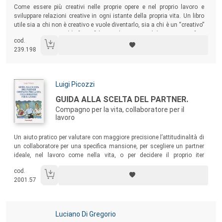
Sommario:
Come essere più creativi nelle proprie opere e nel proprio lavoro e
sviluppare relazioni creative in ogni istante della propria vita. Un libro
utile sia a chi non è creativo e vuole diventarlo, sia a chi è un “creativo”
ma non si sente soddisfatto, felice, realizzato, perché non riesce a fare
cod.
della propria vita quotidiana un’opera d’arte meravigliosa.
239.198
Autori:
Luigi Picozzi
Titolo:
GUIDA ALLA SCELTA DEL PARTNER.
Compagno per la vita, collaboratore per il
lavoro
Sommario:
Un aiuto pratico per valutare con maggiore precisione l’attitudinalità di
un collaboratore per una specifica mansione, per scegliere un partner
ideale, nel lavoro come nella vita, o per decidere il proprio iter
studiorum o la professione da esercitare.
cod.
2001.57
Autori:
Luciano Di Gregorio