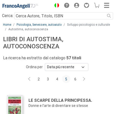
Menu
Cerca:
Main content
Home
Psicologia, benessere, autoaiuto
Sviluppo psicologico e culturale
Autostima, autoconoscenza
LIBRI DI AUTOSTIMA,
AUTOCONOSCENZA
La ricerca ha estratto dal catalogo
57 titoli
Ordina per
2
3
4
5
6
Autori:
Titolo:
LE SCARPE DELLA PRINCIPESSA.
Donne e l'arte di diventare se stesse