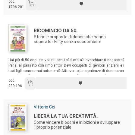
cod.
ha lo scopo di dare una risposta a coloro che non stanno vivendo la
1796.201
loro vita come vorrebbero e non sanno che è possibile cambiare!
Autori:
Titolo:
RICOMINCIO DA 50.
Storie e proposte di donne che hanno
superato i Fifty senza soccombere
Sommario:
Hai più di 50 anni e a volte ti senti sfiduciata? Invecchiare ti angoscia?
Pensi al passato con rimpianto? Devi occuparti di genitori anziani e i
tuoi figli sono ormai autonomi? Attraverso le esperienze di donne over
50, tutte professioniste comuni, ma per alcuni versi esemplari, questo
cod.
libro offre alle donne la possibilità di condividere esperienze,
239.196
sofferenze, paure, per guardare al futuro con una nuova fiducia.
Autori:
Vittorio Cei
Titolo:
LIBERA LA TUA CREATIVITÀ.
Come vincere blocchi e inibizioni e sviluppare
il proprio potenziale