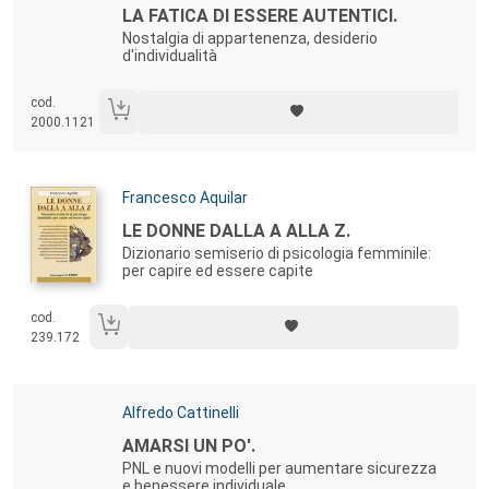
Titolo:
LA FATICA DI ESSERE AUTENTICI.
Nostalgia di appartenenza, desiderio
d'individualità
cod.
2000.1121
Autori:
Francesco Aquilar
Titolo:
LE DONNE DALLA A ALLA Z.
Dizionario semiserio di psicologia femminile:
per capire ed essere capite
cod.
239.172
Autori:
Alfredo Cattinelli
Titolo:
AMARSI UN PO'.
PNL e nuovi modelli per aumentare sicurezza
e benessere individuale