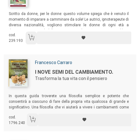
Sommario:
Scritto da donne, per le donne: questo volume spiega che è venuto il
momento di imparare a camminare da sole! Le autrici, ipnoterapeute di
diversa nazionalità, vogliono stimolare le donne di ogni età a
diventare consapevoli delle proprie capacità e meriti, e a sentirsi libere
cod.
di esplorare vie anche impervie per sviluppare le proprie potenzialità e
239.193
realizzare se stesse.
Autori:
Francesco Carraro
Titolo:
I NOVE SEMI DEL CAMBIAMENTO.
Trasforma la tua vita con il pensiero
Sommario:
In questa guida troverete una filosofia semplice e potente che
consentirà a ciascuno di fare della propria vita qualcosa di grande e
significativo. Una filosofia che vi aiuterà a vivere i cambiamenti come
una magnifica avventura, fonte di realizzazione e serenità anziché di
cod.
ansia e frustrazione. Perché una vita felice e appagante è una vita che
1796.240
cambia e si sviluppa.