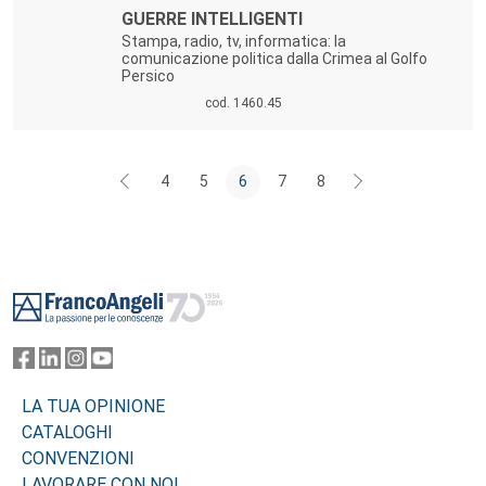
Titolo:
GUERRE INTELLIGENTI
Stampa, radio, tv, informatica: la
comunicazione politica dalla Crimea al Golfo
Persico
cod. 1460.45
4
5
6
7
8
Footer
LA TUA OPINIONE
CATALOGHI
CONVENZIONI
LAVORARE CON NOI