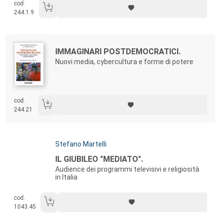
cod.
244.1.9
Autori:
Titolo:
IMMAGINARI POSTDEMOCRATICI.
Nuovi media, cybercultura e forme di potere
cod.
244.21
Autori:
Stefano Martelli
Titolo:
IL GIUBILEO "MEDIATO".
Audience dei programmi televisivi e religiosità
in Italia
cod.
1043.45