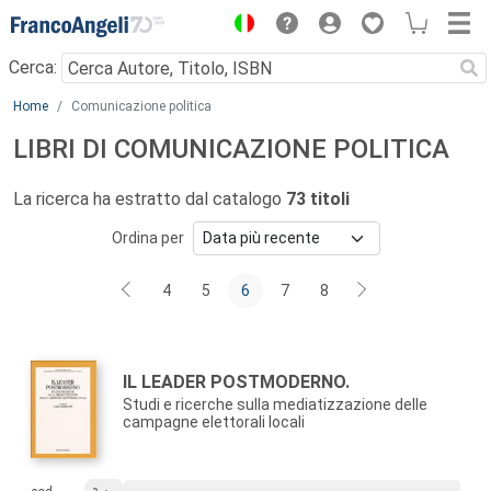
Menu
Cerca:
Main content
Home
Comunicazione politica
LIBRI DI COMUNICAZIONE POLITICA
La ricerca ha estratto dal catalogo
73 titoli
Ordina per
4
5
6
7
8
Autori:
Titolo:
IL LEADER POSTMODERNO.
Studi e ricerche sulla mediatizzazione delle
campagne elettorali locali