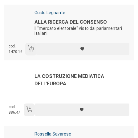
Autori:
Guido Legnante
Titolo:
ALLA RICERCA DEL CONSENSO
Il "mercato elettorale" visto dai parlamentari
italiani
cod.
1470.16
Autori:
Titolo:
LA COSTRUZIONE MEDIATICA
DELL'EUROPA
cod.
886.47
Autori:
Rossella Savarese