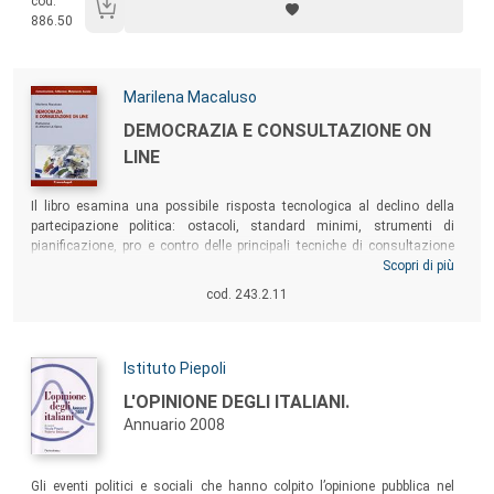
cod.
886.50
Autori:
Marilena Macaluso
Titolo:
DEMOCRAZIA E CONSULTAZIONE ON
LINE
Sommario:
Il libro esamina una possibile risposta tecnologica al declino della
partecipazione politica: ostacoli, standard minimi, strumenti di
pianificazione, pro e contro delle principali tecniche di consultazione
elettronica. Un confronto tra l’Italia e l’avanzata Gran Bretagna
Scopri di più
(attraverso l’analisi di documenti e una ricerca su un corpus di 2075
cod. 243.2.11
processi consultivi on line nell’ambito delle politiche pubbliche
britanniche e di 56 progetti italiani di e-democracy ancora in cantiere) e
alcuni casi di studio chiudono il volume.
Autori:
Istituto Piepoli
Titolo:
L'OPINIONE DEGLI ITALIANI.
Annuario 2008
Sommario:
Gli eventi politici e sociali che hanno colpito l’opinione pubblica nel