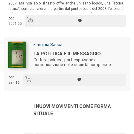
2007. Ma non solo! Il testo offre anche un salto logico, una “storia
futura”, con relativi eventi a partire dal punto focale del 2008: l’elezione
del Presidente americano. Fantapolitica? Un volume per costruire
cod.
insieme al lettore il 2008.
2001.55
Autori:
Flaminia Saccà
Titolo:
LA POLITICA È IL MESSAGGIO.
Cultura politica, partecipazione e
comunicazione nelle società complesse
cod.
284.16
Autori:
Titolo:
I NUOVI MOVIMENTI COME FORMA
RITUALE