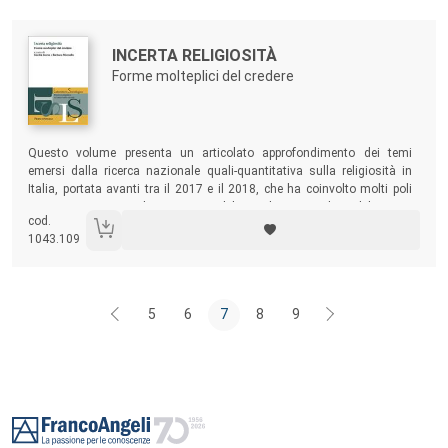
religioso, che aiutino a far luce sulla situazione attuale in Italia.
Autori:
Titolo:
INCERTA RELIGIOSITÀ
Forme molteplici del credere
Sommario:
Questo volume presenta un articolato approfondimento dei temi
emersi dalla ricerca nazionale quali-quantitativa sulla religiosità in
Italia, portata avanti tra il 2017 e il 2018, che ha coinvolto molti poli
universitari e centri di ricerca e mobilitato diversi studiosi del nostro
cod.
Paese. Attraverso il percorso proposto, il testo vuole valorizzare la
1043.109
pluralità: diversi approcci, plurimi attori e molteplici forme del credere.
5
6
7
8
9
Footer