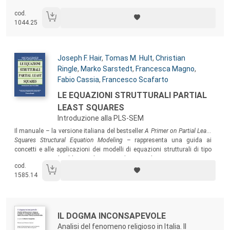
cod.
1044.25
Autori:
Joseph F. Hair
,
Tomas M. Hult
,
Christian
Ringle
,
Marko Sarstedt
,
Francesca Magno
,
Fabio Cassia
,
Francesco Scafarto
Titolo:
LE EQUAZIONI STRUTTURALI PARTIAL
LEAST SQUARES
Introduzione alla PLS-SEM
Sommario:
Il manuale – la versione italiana del bestseller
A Primer on Partial Least
Squares Structural Equation Modeling
– rappresenta una guida ai
concetti e alle applicazioni dei modelli di equazioni strutturali di tipo
PLS, permettendo al lettore di comprendere e applicare correttamente e
cod.
in autonomia questo metodo.
1585.14
Autori:
Titolo:
IL DOGMA INCONSAPEVOLE
Analisi del fenomeno religioso in Italia. Il