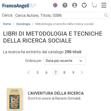
Menu
Cerca:
Main content
Home
Sociologia
Metodologia e tecniche della ricerca sociale
LIBRI DI METODOLOGIA E TECNICHE
DELLA RICERCA SOCIALE
La ricerca ha estratto dal catalogo
290 titoli
Ordina per
5
6
7
8
9
Autori:
Titolo:
L'AVVENTURA DELLA RICERCA
Scritti in onore di Renato Grimaldi