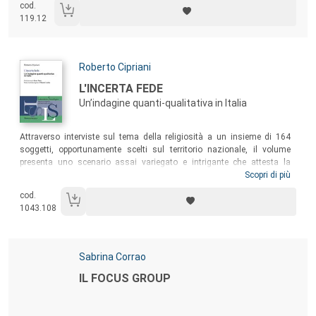
cod.
119.12
Autori:
Roberto Cipriani
Titolo:
L'INCERTA FEDE
Un’indagine quanti-qualitativa in Italia
Sommario:
Attraverso interviste sul tema della religiosità a un insieme di 164
soggetti, opportunamente scelti sul territorio nazionale, il volume
presenta uno scenario assai variegato e intrigante che attesta la
persistenza di forme di credenza e ritualità, ma apre anche prospettive
Scopri di più
problematiche sul futuro della fede. Il libro esamina i temi della vita
cod.
quotidiana e festiva, della felicità e del dolore, della vita e della morte,
1043.108
della rappresentazione di Dio, della preghiera, dell’istituzione religiosa
e di papa Francesco.
Autori:
Sabrina Corrao
Titolo:
IL FOCUS GROUP