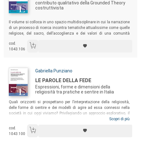
contributo qualitativo della Grounded Theory
costruttivista
Sommario:
Il volume si colloca in uno spazio multidisciplinare in cui la narrazione
di un processo di ricerca incontra tematiche attualissime come quelle
religiose, del sacro, dell’accoglienza e dei valori di una comunità
globalizzata.
cod.
1043.106
Autori:
Gabriella Punziano
Titolo:
LE PAROLE DELLA FEDE
Espressioni, forme e dimensioni della
religiosità tra pratiche e sentire in Italia
Sommario:
Quali orizzonti si prospettano per l’interpretazione della religiosità,
delle forme di sentire e dei modelli di agire ad essa connessi nella
società in cui oggi viviamo? Privilegiando un approccio esplorativo, il
volume intende ispezionare gli orizzonti emergenti della religiosità in
Scopri di più
Italia a partire dalle narrazioni discorsive degli intervistati, costruendo,
cod.
fase dopo fase, un complesso di risultati utili alla definizione di
1043.100
specifici modelli dell’agire religioso, non religioso o diversamente