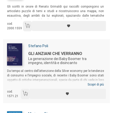
Sommario:
Gli scritti in onore di Renato Grimaldi qui raccolti compongono un
articolato puzzle di temi e studi e ricostruiscono una mappa, non
esaustiva, degli ambiti da lui esplorati, spaziando dalle tematiche
sociologiche e metodologiche classiche a quelle dell’Intelligenza
cod.
Artificiale, sino a quelle della didattica innovativa e della robotica
2000.1559
educativa.
Autori:
Stefano Poli
Titolo:
GLI ANZIANI CHE VERRANNO
La generazione dei Baby Boomer tra
impegno, identità e disincanto
Sommario:
Da tempo al centro dell’attenzione della Silver economy per le tendenze
di consumo e l’impegno sociale, di recente i Baby Boomer sono stati
oggetto di critiche intergenerazionali, specie da parte di chi vede in loro
un gruppo dotato di privilegi e garanzie economiche. Il volume vuole
Scopri di più
indagare il legame generazionale e le caratteristiche valoriali e di
cod.
comportamento dei Boomer, approfondendone le condizioni
1571.21
socioeconomiche, gli stili di vita, di consumo e fruizione culturale e,
soprattutto, l’eterogenea realtà dietro le rappresentazioni generate dai
processi narrativi e di costruzione sociale.