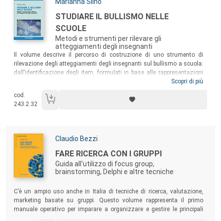
Autori:
Marianna Siino
Titolo:
STUDIARE IL BULLISMO NELLE
SCUOLE
Metodi e strumenti per rilevare gli
atteggiamenti degli insegnanti
Sommario:
Il volume descrive il percorso di costruzione di uno strumento di
rilevazione degli atteggiamenti degli insegnanti sul bullismo a scuola:
dall’identificazione degli item, formulati in base alle rappresentazioni
diffuse sul fenomeno, alla loro ricomposizione e sintesi, fino alla
Scopri di più
validazione finale attraverso l’utilizzo del modello di Rasch, modello
cod.
logistico ampiamente utilizzato come strumento sia per la
243.2.32
costruzione di scale di misura sia per l’analisi degli item.
Autori:
Claudio Bezzi
Titolo:
FARE RICERCA CON I GRUPPI
Guida all'utilizzo di focus group,
brainstorming, Delphi e altre tecniche
Sommario:
C’è un ampio uso anche in Italia di tecniche di ricerca, valutazione,
marketing basate su gruppi. Questo volume rappresenta il primo
manuale operativo per imparare a organizzare e gestire le principali
tecniche basate su gruppi.