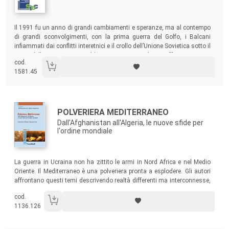
Sommario:
Il 1991 fu un anno di grandi cambiamenti e speranze, ma al contempo
di grandi sconvolgimenti, con la prima guerra del Golfo, i Balcani
infiammati dai conflitti interetnici e il crollo dell’Unione Sovietica sotto il
peso delle proprie contraddizioni. Questo volume offre importanti
cod.
spunti di ricerca per ripensare un periodo straordinariamente intenso
1581.45
che cambiò la storia dell’Europa.
Autori:
Titolo:
POLVERIERA MEDITERRANEO
Dall'Afghanistan all'Algeria, le nuove sfide per
l'ordine mondiale
Sommario:
La guerra in Ucraina non ha zittito le armi in Nord Africa e nel Medio
Oriente. Il Mediterraneo è una polveriera pronta a esplodere. Gli autori
affrontano questi temi descrivendo realtà differenti ma interconnesse,
riunendo i pezzi di questo grande puzzle.
cod.
1136.126