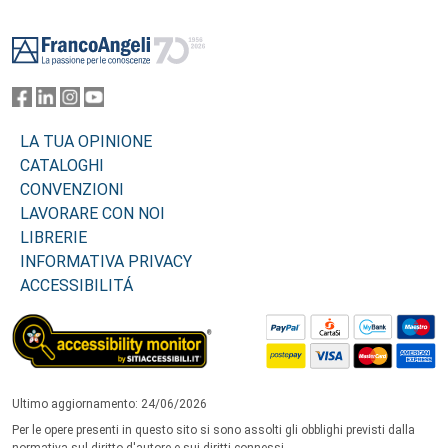
Footer
LA TUA OPINIONE
CATALOGHI
CONVENZIONI
LAVORARE CON NOI
LIBRERIE
INFORMATIVA PRIVACY
ACCESSIBILITÁ
Ultimo aggiornamento: 24/06/2026
Per le opere presenti in questo sito si sono assolti gli obblighi previsti dalla
normativa sul diritto d'autore e sui diritti connessi.