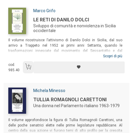
Autori:
Marco Grifo
Titolo:
LE RETI DI DANILO DOLCI
Sviluppo di comunità e nonviolenza in Sicilia
occidentale
Sommario:
Il volume ricostruisce l’attivismo di Danilo Dolci in Sicilia, dal suo
arrivo a Trappeto nel 1952 ai primi anni Settanta, quando le
trasformazioni innescate dal movimento del Sessantotto e dal
terremoto del Belice lo condussero a dedicarsi principalmente
Scopri di più
all’impegno educativo. L’energica personalità di Dolci, la sua innovativa
cod.
pratica nonviolenta e i progetti di sviluppo socio-economico della Sicilia
985.40
occidentale ai quali volle dedicarsi esercitarono una singolare
attrazione su ambienti politici e culturali molto diversi, in Italia e
all’estero.
Autori:
Michela Minesso
Titolo:
TULLIA ROMAGNOLI CARETTONI
Una donna nel Parlamento italiano 1963-1979
Sommario:
Il volume approfondisce la figura di Tullia Romagnoli Carettoni, una
delle poche senatrici elette nelle prime legislature repubblicane. Al
centro della sua azione vi furono temi di alto profilo per la crescita