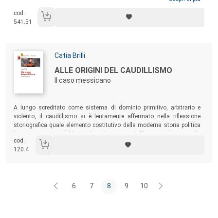
innestati nelle storiografie italiana e francese. Il libro contiene, inoltre,
cod.
due discorsi inediti di Vovelle, tenuti all’Università di Urbino, uno
541.51
autobiografico e l’altro dedicato a “cosa rimane della Rivoluzione
francese”.
Autori:
Catia Brilli
Titolo:
ALLE ORIGINI DEL CAUDILLISMO
Il caso messicano
Sommario:
A lungo screditato come sistema di dominio primitivo, arbitrario e
violento, il caudillismo si è lentamente affermato nella riflessione
storiografica quale elemento costitutivo della moderna storia politica
latino-americana. Il libro indaga le ragioni dell’ascesa al potere dei
cod.
primi caudillos in Messico, alla luce delle trasformazioni che hanno
120.4
attraversato il mondo atlantico sul finire dell’età moderna.
6
7
8
9
10