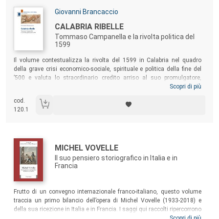
Autori:
Giovanni Brancaccio
Titolo:
CALABRIA RIBELLE
Tommaso Campanella e la rivolta politica del
1599
Sommario:
Il volume contestualizza la rivolta del 1599 in Calabria nel quadro
della grave crisi economico-sociale, spirituale e politica della fine del
’500 e valuta lo straordinario credito arriso al suo promulgatore,
Tommaso Campanella, grazie alle sue accese prediche sulla “fine del
Scopri di più
mondo e della renovatione” del secolo. Il testo ripercorre la cronaca del
cod.
moto, del processo politico e religioso, della lunga detenzione inflitta al
120.1
Campanella, e mostra come la rivolta fosse espressione di una
ramificata sollevazione antispagnola e antifeudale, che non la
confinava a un contesto puramente profetico.
Autori:
Titolo:
MICHEL VOVELLE
Il suo pensiero storiografico in Italia e in
Francia
Sommario:
Frutto di un convegno internazionale franco-italiano, questo volume
traccia un primo bilancio dell’opera di Michel Vovelle (1933-2018) e
della sua ricezione in Italia e in Francia. I saggi qui raccolti ripercorrono
i maggiori interessi sviluppati da Vovelle, tracciando come si sono
Scopri di più