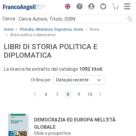
Menu
Cerca:
Main content
Home
Filosofia, letteratura, linguistica, storia
Storia
Storia politica e diplomatica
LIBRI DI STORIA POLITICA E
DIPLOMATICA
La ricerca ha estratto dal catalogo
1092 titoli
Ordina per
6
7
8
9
10
Autori:
Titolo:
DEMOCRAZIA ED EUROPA NELL'ETÀ
GLOBALE
Sfide e prospettive