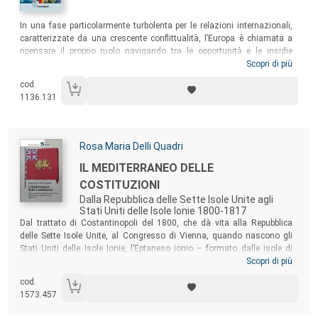
Sommario:
In una fase particolarmente turbolenta per le relazioni internazionali,
caratterizzate da una crescente conflittualità, l’Europa è chiamata a
ripensare il proprio ruolo navigando tra le opportunità e le insidie
dell’età globale. La crisi ecologica, la rivoluzione digitale, i flussi
Scopri di più
migratori, il ritorno della guerra sul continente europeo e nelle sue
cod.
immediate vicinanze sono le sfide più urgenti della nostra epoca, alle
1136.131
quali l’UE potrà fornire risposte efficaci solo dopo aver sciolto alcuni
nodi che da tempo ne accompagnano il cammino.
Autori:
Rosa Maria Delli Quadri
Titolo:
IL MEDITERRANEO DELLE
COSTITUZIONI
Dalla Repubblica delle Sette Isole Unite agli
Stati Uniti delle Isole Ionie 1800-1817
Sommario:
Dal trattato di Costantinopoli del 1800, che dà vita alla Repubblica
delle Sette Isole Unite, al Congresso di Vienna, quando nascono gli
Stati Uniti delle Isole Ionie, l’Eptaneso ionio – formato dalle isole di
Corfù, Cefalonia, Zante, Itaca, Santa Maura, Cerigo e Paxò –
Scopri di più
costituisce uno spazio intorno al quale gravitano tutte le potenze
cod.
euromediterranee. Il libro ripercorre le vicende politiche delle sette isole
1573.457
alla luce delle trasformazioni dovute all’arrivo dei francesi nel 1797 e,
in seguito, degli inglesi, fino alla Costituzione del 1817.