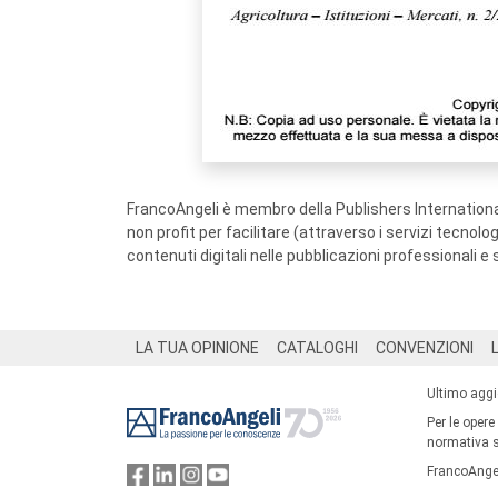
FrancoAngeli è membro della Publishers International
non profit per facilitare (attraverso i servizi tecnol
contenuti digitali nelle pubblicazioni professionali e 
Footer
LA TUA OPINIONE
CATALOGHI
CONVENZIONI
Ultimo agg
Per le opere
normativa su
FrancoAngel