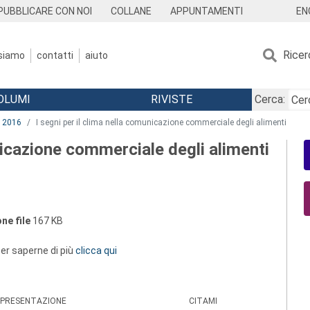
EN
PUBBLICARE CON NOI
COLLANE
APPUNTAMENTI
Ricer
 siamo
contatti
aiuto
OLUMI
RIVISTE
Cerca:
2016
I segni per il clima nella comunicazione commerciale degli alimenti
unicazione commerciale degli alimenti
ne file
167 KB
 per saperne di più
clicca qui
PRESENTAZIONE
CITAMI