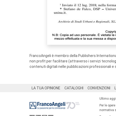
FrancoAngeli è membro della Publishers International
non profit per facilitare (attraverso i servizi tecnol
contenuti digitali nelle pubblicazioni professionali e 
Footer
LA TUA OPINIONE
CATALOGHI
CONVENZIONI
Ultimo agg
Per le opere
normativa su