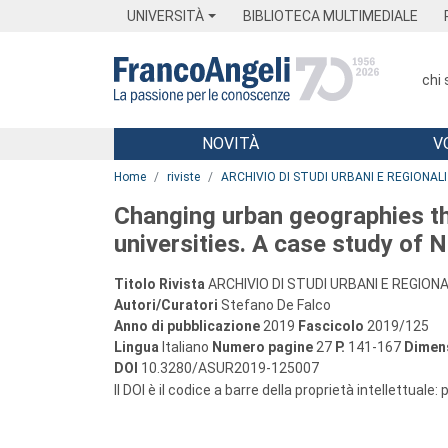
Menu
Main content
Footer
Menu
UNIVERSITÀ
BIBLIOTECA MULTIMEDIALE
chi
NOVITÀ
V
Main content
Home
riviste
ARCHIVIO DI STUDI URBANI E REGIONALI
Changing urban geographies th
universities. A case study of N
Titolo Rivista
ARCHIVIO DI STUDI URBANI E REGIONA
Autori/Curatori
Stefano De Falco
Anno di pubblicazione
2019
Fascicolo
2019/125
Lingua
Italiano
Numero pagine
27
P.
141-167
Dimens
DOI
10.3280/ASUR2019-125007
Il DOI è il codice a barre della proprietà intellettuale: