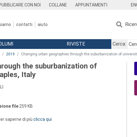
EN
PUBBLICARE CON NOI
COLLANE
APPUNTAMENTI
Ricer
 siamo
contatti
aiuto
OLUMI
RIVISTE
Cerca:
2019
Changing urban geographies through the suburbanization of universiti
rough the suburbanization of
aples, Italy
LI
ione file
259 KB
 per saperne di più
clicca qui