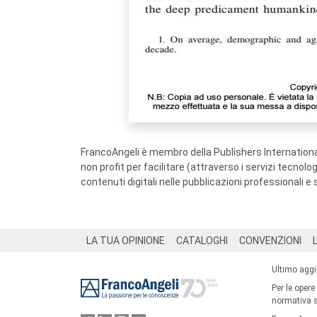
FrancoAngeli è membro della Publishers International
non profit per facilitare (attraverso i servizi tecnol
contenuti digitali nelle pubblicazioni professionali e 
Footer
LA TUA OPINIONE
CATALOGHI
CONVENZIONI
Ultimo agg
Per le opere
normativa su