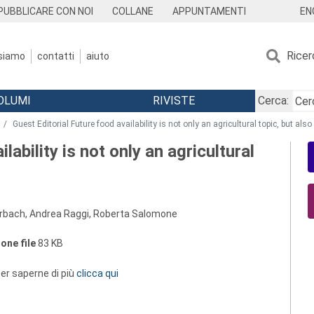
EN
PUBBLICARE CON NOI
COLLANE
APPUNTAMENTI
Ricer
 siamo
contatti
aiuto
OLUMI
RIVISTE
Cerca:
Guest Editorial Future food availability is not only an agricultural topic, but als
lability is not only an agricultural
bach, Andrea Raggi, Roberta Salomone
one file
83 KB
 per saperne di più
clicca qui