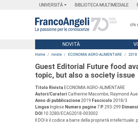
Menu
Main content
Footer
Menu
UNIVERSITÀ
BIBLIOTECA MULTIMEDIALE
chi
NOVITÀ
V
Main content
Home
riviste
ECONOMIA AGRO-ALIMENTARE
2018
Guest Editorial Future food avai
topic, but also a society issue
Titolo Rivista
ECONOMIA AGRO-ALIMENTARE
Autori/Curatori
Catherine Macombe, Raymond Auer
Anno di pubblicazione
2019
Fascicolo
2018/3
Lingua
Inglese
Numero pagine
7
P.
293-299
Dimensi
DOI
10.3280/ECAG2018-003002
Il DOI è il codice a barre della proprietà intellettuale: