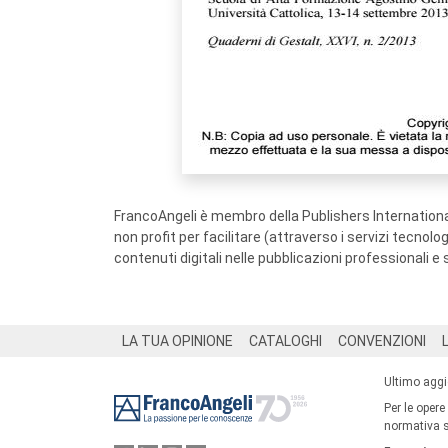
FrancoAngeli è membro della Publishers International
non profit per facilitare (attraverso i servizi tecnol
contenuti digitali nelle pubblicazioni professionali e 
Footer
LA TUA OPINIONE
CATALOGHI
CONVENZIONI
Ultimo agg
Per le opere
normativa su