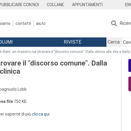
EN
PUBBLICARE CON NOI
COLLANE
APPUNTAMENTI
Ricer
 siamo
contatti
aiuto
OLUMI
RIVISTE
Cerca:
l Stern: un maestro nel ritrovare il "discorso comune". Dalla clinica alla vita e dalla v
trovare il "discorso comune". Dalla
 clinica
 Spagnuolo Lobb
ne file
750 KB
 per saperne di più
clicca qui