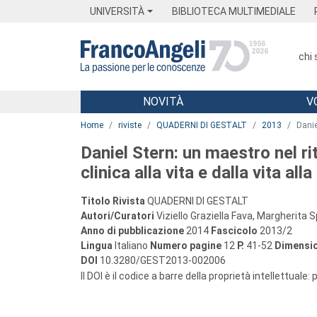
Menu
Main content
Footer
Menu
UNIVERSITÀ
BIBLIOTECA MULTIMEDIALE
chi
NOVITÀ
V
Main content
Home
riviste
QUADERNI DI GESTALT
2013
Danie
Daniel Stern: un maestro nel ri
clinica alla vita e dalla vita alla
Titolo Rivista
QUADERNI DI GESTALT
Autori/Curatori
Viziello Graziella Fava, Margherita
Anno di pubblicazione
2014
Fascicolo
2013/2
Lingua
Italiano
Numero pagine
12
P.
41-52
Dimensio
DOI
10.3280/GEST2013-002006
Il DOI è il codice a barre della proprietà intellettuale: