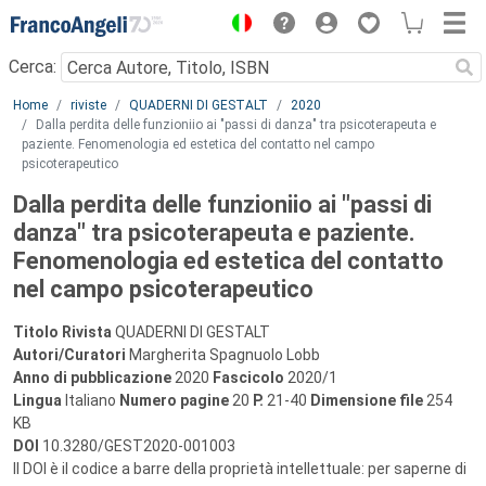
Menu
Cerca:
Main content
Home
riviste
QUADERNI DI GESTALT
2020
Dalla perdita delle funzioniio ai "passi di danza" tra psicoterapeuta e
paziente. Fenomenologia ed estetica del contatto nel campo
psicoterapeutico
Dalla perdita delle funzioniio ai "passi di
danza" tra psicoterapeuta e paziente.
Fenomenologia ed estetica del contatto
nel campo psicoterapeutico
Titolo Rivista
QUADERNI DI GESTALT
Autori/Curatori
Margherita Spagnuolo Lobb
Anno di pubblicazione
2020
Fascicolo
2020/1
Lingua
Italiano
Numero pagine
20
P.
21-40
Dimensione file
254
KB
DOI
10.3280/GEST2020-001003
Il DOI è il codice a barre della proprietà intellettuale: per saperne di