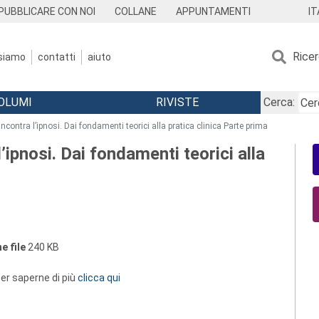
IT
PUBBLICARE CON NOI
COLLANE
APPUNTAMENTI
Rice
 siamo
contatti
aiuto
OLUMI
RIVISTE
Cerca:
ncontra l’ipnosi. Dai fondamenti teorici alla pratica clinica Parte prima
’ipnosi. Dai fondamenti teorici alla
e file
240 KB
 per saperne di più
clicca qui