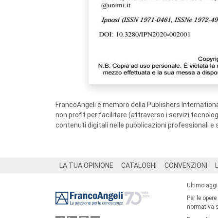
FrancoAngeli è membro della Publishers International
non profit per facilitare (attraverso i servizi tecnol
contenuti digitali nelle pubblicazioni professionali e 
Footer
LA TUA OPINIONE
CATALOGHI
CONVENZIONI
Ultimo agg
Per le opere
normativa su