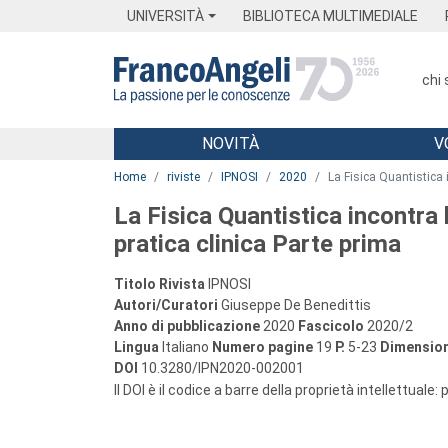
Menu
Main content
Footer
Menu
UNIVERSITÀ
BIBLIOTECA MULTIMEDIALE
chi
NOVITÀ
V
Main content
Home
riviste
IPNOSI
2020
La Fisica Quantistica i
La Fisica Quantistica incontra l
pratica clinica Parte prima
Titolo Rivista
IPNOSI
Autori/Curatori
Giuseppe De Benedittis
Anno di pubblicazione
2020
Fascicolo
2020/2
Lingua
Italiano
Numero pagine
19
P.
5-23
Dimension
DOI
10.3280/IPN2020-002001
Il DOI è il codice a barre della proprietà intellettuale: