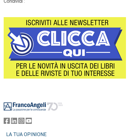
Condividi :
Footer
LA TUA OPINIONE