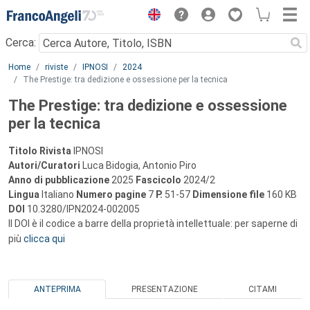
Menu
Cerca:
Main content
Home
riviste
IPNOSI
2024
The Prestige: tra dedizione e ossessione per la tecnica
The Prestige: tra dedizione e ossessione
per la tecnica
Titolo Rivista
IPNOSI
Autori/Curatori
Luca Bidogia, Antonio Piro
Anno di pubblicazione
2025
Fascicolo
2024/2
Lingua
Italiano
Numero pagine
7
P.
51-57
Dimensione file
160 KB
DOI
10.3280/IPN2024-002005
Il DOI è il codice a barre della proprietà intellettuale: per saperne di
più
clicca qui
ANTEPRIMA
PRESENTAZIONE
CITAMI