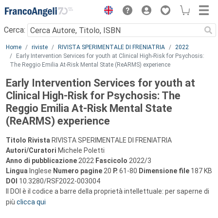
Menu
Cerca:
Main content
Home
riviste
RIVISTA SPERIMENTALE DI FRENIATRIA
2022
Early Intervention Services for youth at Clinical High-Risk for Psychosis:
The Reggio Emilia At-Risk Mental State (ReARMS) experience
Early Intervention Services for youth at
Clinical High-Risk for Psychosis: The
Reggio Emilia At-Risk Mental State
(ReARMS) experience
Titolo Rivista
RIVISTA SPERIMENTALE DI FRENIATRIA
Autori/Curatori
Michele Poletti
Anno di pubblicazione
2022
Fascicolo
2022/3
Lingua
Inglese
Numero pagine
20
P.
61-80
Dimensione file
187 KB
DOI
10.3280/RSF2022-003004
Il DOI è il codice a barre della proprietà intellettuale: per saperne di
più
clicca qui