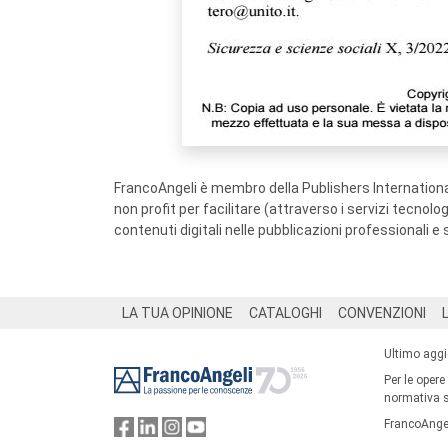
FrancoAngeli è membro della Publishers International
non profit per facilitare (attraverso i servizi tecnol
contenuti digitali nelle pubblicazioni professionali e 
Footer
LA TUA OPINIONE
CATALOGHI
CONVENZIONI
Ultimo agg
Per le opere
normativa su
FrancoAngel