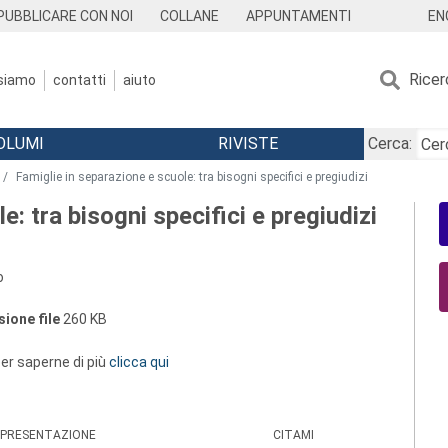
EN
PUBBLICARE CON NOI
COLLANE
APPUNTAMENTI
Ricer
 siamo
contatti
aiuto
OLUMI
RIVISTE
Cerca:
Famiglie in separazione e scuole: tra bisogni specifici e pregiudizi
e: tra bisogni specifici e pregiudizi
o
ione file
260 KB
 per saperne di più
clicca qui
PRESENTAZIONE
CITAMI