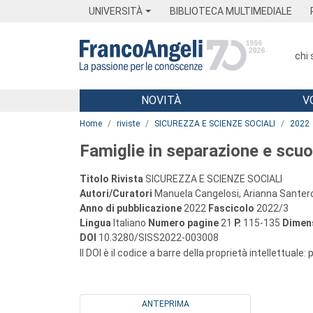
Menu
Main content
Footer
Menu
UNIVERSITÀ
BIBLIOTECA MULTIMEDIALE
chi
NOVITÀ
V
Main content
Home
riviste
SICUREZZA E SCIENZE SOCIALI
2022
Famiglie in separazione e scuol
Titolo Rivista
SICUREZZA E SCIENZE SOCIALI
Autori/Curatori
Manuela Cangelosi, Arianna Santer
Anno di pubblicazione
2022
Fascicolo
2022/3
Lingua
Italiano
Numero pagine
21
P.
115-135
Dimens
DOI
10.3280/SISS2022-003008
Il DOI è il codice a barre della proprietà intellettuale:
ANTEPRIMA