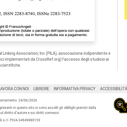
 Linking Association, Inc (PILA), associazione indipendente e
ogici implementati da CrossRef.org) l’accesso degli studiosi ai
scientifiche.
LAVORA CON NOI
LIBRERIE
INFORMATIVA PRIVACY
ACCESSIBILIT
iornamento: 24/06/2026
 presenti in questo sito si sono assolti gli obblighi previsti dalla
l diritto d'autore e sui diritti connessi.
i s.r.l. P.IVA 04949880159