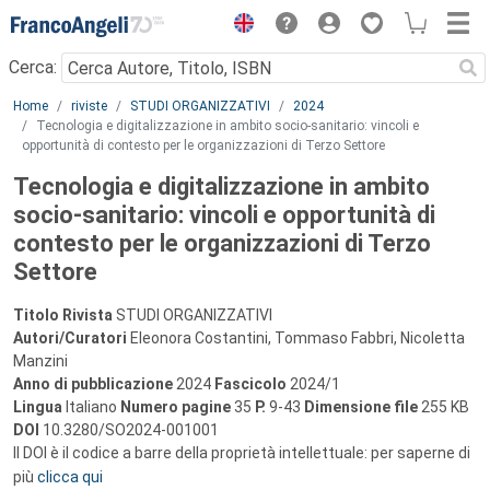
Menu
Cerca:
Main content
Home
riviste
STUDI ORGANIZZATIVI
2024
Tecnologia e digitalizzazione in ambito socio-sanitario: vincoli e
opportunità di contesto per le organizzazioni di Terzo Settore
Tecnologia e digitalizzazione in ambito
socio-sanitario: vincoli e opportunità di
contesto per le organizzazioni di Terzo
Settore
Titolo Rivista
STUDI ORGANIZZATIVI
Autori/Curatori
Eleonora Costantini, Tommaso Fabbri, Nicoletta
Manzini
Anno di pubblicazione
2024
Fascicolo
2024/1
Lingua
Italiano
Numero pagine
35
P.
9-43
Dimensione file
255 KB
DOI
10.3280/SO2024-001001
Il DOI è il codice a barre della proprietà intellettuale: per saperne di
più
clicca qui