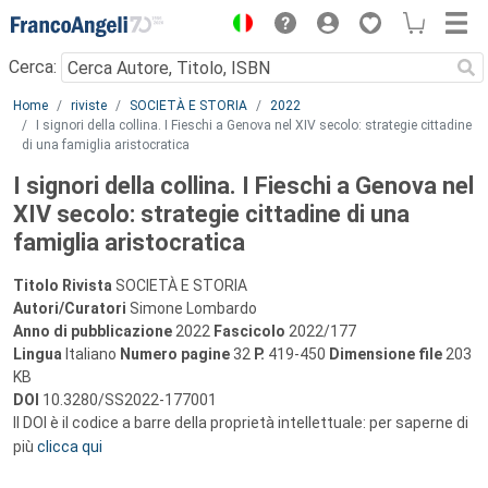
Menu
Cerca:
Main content
Home
riviste
SOCIETÀ E STORIA
2022
I signori della collina. I Fieschi a Genova nel XIV secolo: strategie cittadine
di una famiglia aristocratica
I signori della collina. I Fieschi a Genova nel
XIV secolo: strategie cittadine di una
famiglia aristocratica
Titolo Rivista
SOCIETÀ E STORIA
Autori/Curatori
Simone Lombardo
Anno di pubblicazione
2022
Fascicolo
2022/177
Lingua
Italiano
Numero pagine
32
P.
419-450
Dimensione file
203
KB
DOI
10.3280/SS2022-177001
Il DOI è il codice a barre della proprietà intellettuale: per saperne di
più
clicca qui