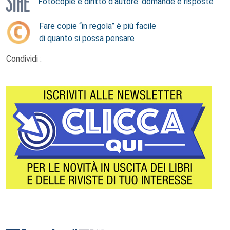
Fotocopie e diritto d’autore: domande e risposte
Fare copie “in regola” è più facile
di quanto si possa pensare
Condividi :
Footer