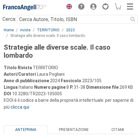
Menu
Cerca:
Main content
Home
riviste
TERRITORIO
2023
Strategie alle diverse scale. Il caso lombardo
Strategie alle diverse scale. Il caso
lombardo
Titolo Rivista
TERRITORIO
Autori/Curatori
Laura Pogliani
Anno di pubblicazione
2024
Fascicolo
2023/105
Lingua
Italiano
Numero pagine
8
P.
31-38
Dimensione file
269 KB
DOI
10.3280/TR2023-105005
Il DOI è il codice a barre della proprietà intellettuale: per saperne di
più
clicca qui
ANTEPRIMA
PRESENTAZIONE
CITAMI