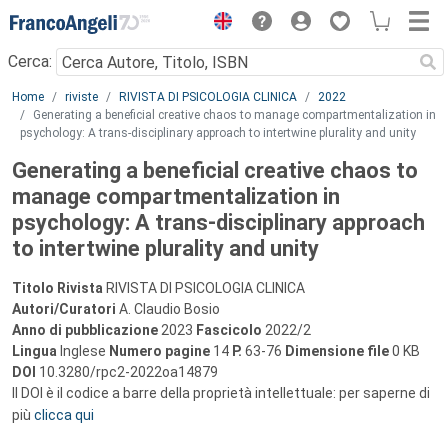
Menu
Cerca:
Main content
Home
riviste
RIVISTA DI PSICOLOGIA CLINICA
2022
Generating a beneficial creative chaos to manage compartmentalization in
psychology: A trans-disciplinary approach to intertwine plurality and unity
Generating a beneficial creative chaos to
manage compartmentalization in
psychology: A trans-disciplinary approach
to intertwine plurality and unity
Titolo Rivista
RIVISTA DI PSICOLOGIA CLINICA
Autori/Curatori
A. Claudio Bosio
Anno di pubblicazione
2023
Fascicolo
2022/2
Lingua
Inglese
Numero pagine
14
P.
63-76
Dimensione file
0 KB
DOI
10.3280/rpc2-2022oa14879
Il DOI è il codice a barre della proprietà intellettuale: per saperne di
più
clicca qui