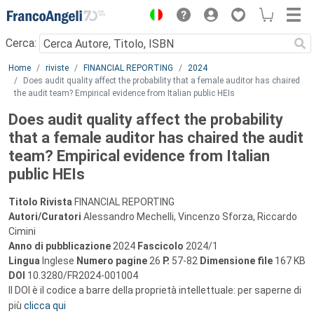
Menu
Cerca:
Main content
Home
riviste
FINANCIAL REPORTING
2024
Does audit quality affect the probability that a female auditor has chaired
the audit team? Empirical evidence from Italian public HEIs
Does audit quality affect the probability
that a female auditor has chaired the audit
team? Empirical evidence from Italian
public HEIs
Titolo Rivista
FINANCIAL REPORTING
Autori/Curatori
Alessandro Mechelli, Vincenzo Sforza, Riccardo
Cimini
Anno di pubblicazione
2024
Fascicolo
2024/1
Lingua
Inglese
Numero pagine
26
P.
57-82
Dimensione file
167 KB
DOI
10.3280/FR2024-001004
Il DOI è il codice a barre della proprietà intellettuale: per saperne di
più
clicca qui