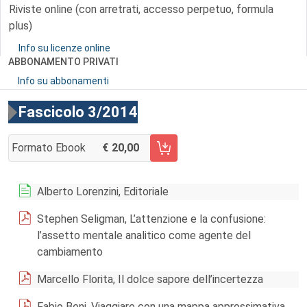
Riviste online (con arretrati, accesso perpetuo, formula
plus)
Info su licenze online
ABBONAMENTO PRIVATI
Info su abbonamenti
Fascicolo 3/2014
Formato Ebook
20,00
AGGIUNGI AL CARRELLO FASCICOLO 3/2014
Alberto Lorenzini, Editoriale
Stephen Seligman, L’attenzione e la confusione:
l’assetto mentale analitico come agente del
cambiamento
Marcello Florita, Il dolce sapore dell’incertezza
Fabio Beni, Viaggiare con una mappa approssimativa